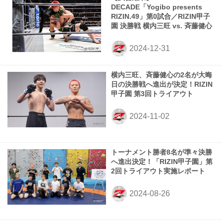
DECADE「Yogibo presents
RIZIN.49」第0試合／RIZIN甲子
園 決勝戦 横内三旺 vs. ⻫藤健心
横内三旺、⻫藤健心の2名が大晦
日の決勝戦へ進出が決定！RIZIN
甲子園 第3回トライアウト
トーナメント勝者8名が準々決勝
へ進出決定！「RIZIN甲子園」第
2回トライアウト実施レポート