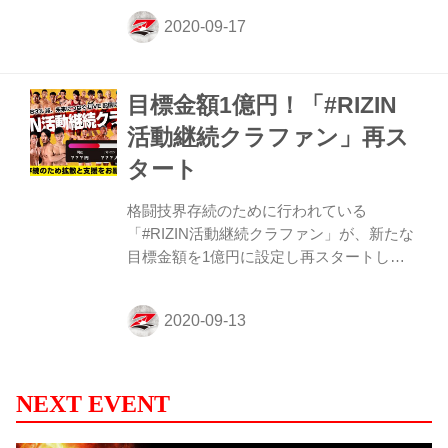
う際に『応援コード』を入力すると、
RIZIN LIVEの売上の一部がその選手へ還元
される仕組みだ！ 「#RIZIN活動継続クラフ
ァン」では、今回もRIZIN LIVEのお得な前
目標金額1億円！「#RIZIN
売りチケットやRIZIN.24ポスターセットの
リターンなどが販売中だ！クラウドファン
活動継続クラファン」再ス
ディング参加の際は、是非『応援コード』
タート
を入力して、選手を応援しよう！ ≫ RIZIN
活動継続クラファン（外部サイト） RIZIN
格闘技界存続のために行われている
活動継続クラファン みなさん、こんにち
「#RIZIN活動継続クラファン」が、新たな
は...
目標金額を1億円に設定し再スタートした
ぞ！ 今回も前回に引き続き、9月27日
（日）さいたまスーパーアリーナにて開催
されるYogibo presents RIZIN.24のオンライ
ンLIVE観戦前売りチケットやYogibo
presents RIZIN.24の限定ポスターセットの
リターンが追加されているぞ！ RIZINのリ
NEXT EVENT
スタート、復活に向けてのチャレンジに賛
同し、協力してくれるファンの皆さまから