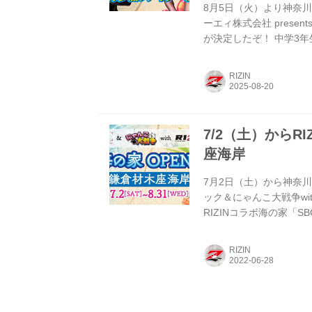
8月5日（火）より神奈川県
ーエィ株式会社 presen
が決定したぞ！ 中学3年
交流を深めながら食事や
出に是非、奮ってご参加
RIZIN
太、木村柊也 8月19日
源治、冨澤大智 8月5日
7/2（土）からR
座海岸
7月2日（土）から神奈
ック＆にゃんこ大戦争wi
RIZINコラボ海の家「S
海を楽しもう！ SBC湘南
2022年7月2日（土）〜8
RIZIN
木座6丁目 ≫ アクセス |
!1m18!1m12!1m3!1d1302