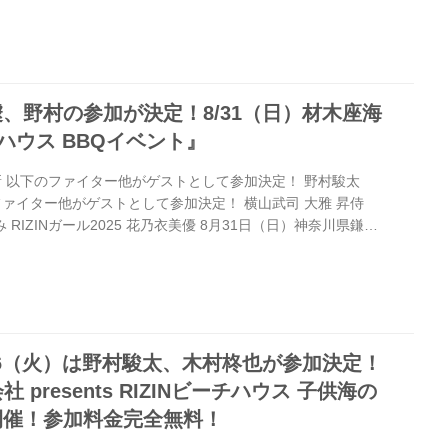
加費無料に加えて、交通費も全額支給！ ご家族の皆様の交通
、この機会に是非参加しよう！ さらに！ご希望の方は宿泊先
限りがありますので、お早めに) 憧れのRIZINファイ...
急遽、野村の参加が決定！8/31（日）材木座海
チハウス BBQイベント』
更新 以下のファイター他がゲストとして参加決定！ 野村駿太
のファイター他がゲストとして参加決定！ 横山武司 大雅 昇侍
 RIZINガール2025 花乃衣美優 8月31日（日）神奈川県鎌倉
BEACH HOUSE」にて、『RIZINビーチハウス BBQイベン
定したぞ！ 本イベントは“ブラックパンサー”ベイノアがMCを
ァイターがゲストとして参加予定となっている。 RIZINファイタ
ビーチハウス BBQイベント』を楽し...
8/26（火）は野村駿太、木村柊也が参加決定！
presents RIZINビーチハウス 子供海の
」開催！参加料金完全無料！