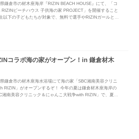
鎌倉市の材木座海岸『RIZIN BEACH HOUSE』にて、「コ
ts RIZINビーチハウス 子供海の家 PROJECT」を開催すること
生以下の子どもたちが対象で、無料で選手やRIZINガールとの
マリンアクティビティを楽し無事が出来るぞ！ 夏休みの思い
ください！ 参加ファイター 8月26日（火）ゲスト：野村駿
（火）ゲスト：久保優太、貴賢神 8月12日（火）ゲスト：梅野
（火）ゲスト：白川陸斗、西谷大成 各日に豪華ファイタ...
IZINコラボ海の家がオープン！in 鎌倉材木
川県鎌倉市の材木座海水浴場にて海の家「SBC湘南美容クリニ
th RIZIN」がオープンするぞ！ 今年の夏は鎌倉材木座海岸の
BC湘南美容クリニック＆にゃんこ大戦争with RIZIN」で、夏の
美容クリニック＆にゃんこ大戦争with RIZIN 概要 営業期間
月31日（水） 営業時間 9:00～17:00 住所 神奈川県鎌倉市材
 ZAIMOKUZA BEACH（外部サイト）
3.739228808...