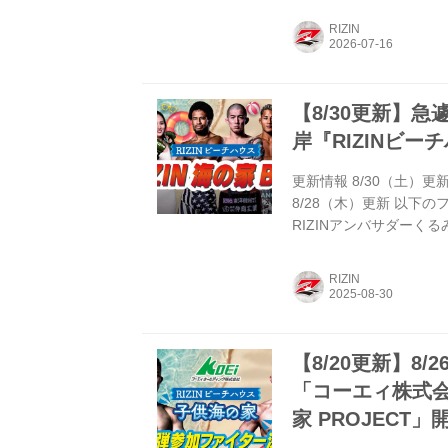
しかも今回はなんと、参
RIZIN
費も全額支給されるので
も提供されるぞ！(お部屋に
【8/30更新】
岸『RIZINビー
更新情報 8/30（土）
8/28（木）更新 以下
RIZINアンバサダーくるみ
市の材木座海岸「RIZIN 
ト』を開催することが決
RIZIN
担当し、豪華RIZINフ
ーたちと一緒に『RIZIN
【8/20更新】
「コーエィ株式会社 
家 PROJECT