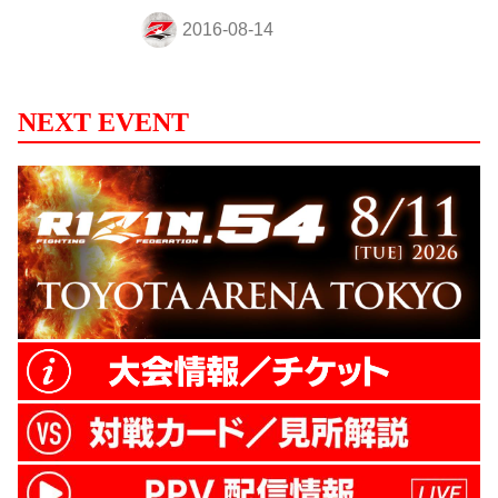
記者会見を下記の通り お台場フジテレビ本
社屋１F 広場「みんなの夢大陸マイナビス
テージ」にて行う事が決定した。 ■日時：
2016年8月16日（火）11:15～12:00 ■参加受
付開始：11:00～ ■会場：フジテレビ本社屋
NEXT EVENT
前 みんなの夢大陸マイナビステージ ■記者
会見登壇者：榊原実行委員長、髙田本部
長、 山本美憂選手、村田夏南子選手、
RENA選手＆More ■発表内容：選手それぞ
れの対戦カードを発表し...