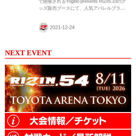
で開催されるYogibo presents RIZIN.33のグ
ッズ販売ブースにて、人気アパレルブラン
ド「MOBSTYLES（モブスタイル）」と
「ROLLING CRADLE（ローリングクレイ
ドル）」とのコラボグッズを販売するぞ！
2019年以来のRIZINとのコラボグッズを会
場で手に入れよう！ グッズ販売ブース情報
営業時間 2021年12月31日（金）9:00〜 ブ
NEXT EVENT
ース場所 さいたまスーパーアリーナ コミ
ュニティアリーナ内 ※チケットがなくても
ご入場いただけます。 来場のご案内
Yogibo presents RIZIN.33 - RIZIN...