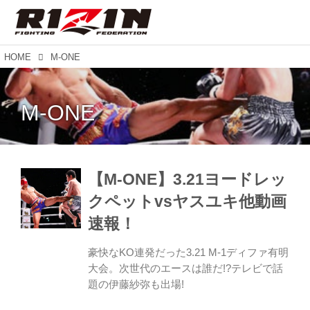
HOME
M-ONE
M-ONE
【M-ONE】3.21ヨードレッ
クペットvsヤスユキ他動画
速報！
豪快なKO連発だった3.21 M-1ディファ有明
大会。次世代のエースは誰だ!?テレビで話
題の伊藤紗弥も出場!