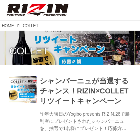
HOME
COLLET
COLLET
シャンパーニュが当選する
チャンス！RIZIN×COLLET
リツイートキャンペーン
昨年大晦日のYogibo presents RIZIN.26で勝
利者にプレゼントされたシャンパーニュ
を、抽選で1名様にプレゼント！応募方法
は、RIZIN FF公式Twitterアカウントをフォ