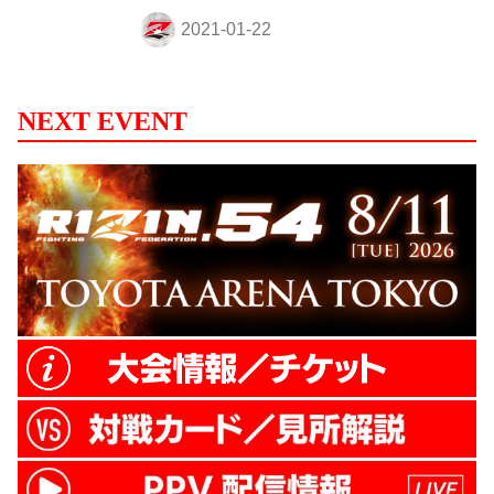
ローし、キャンペーンのツイートをリツイ
ートするだけ！ キャンペーンに応募して、
勝利した選手が酔いしれたシャンパーニュ
を手に入れよう！ RIZIN×COLLET リツイ
ートキャンペーン 概要 以下のツイートを
NEXT EVENT
リツイートした方の中から抽選で1名様
に、COLLETの『ESPRIT COUTURE（エ
スプリ・クチュール）』をプレゼント！ ペ
ージ下部の注意事項をご確認の上、キャン
ペーンに参加しよう！ ／ � ...