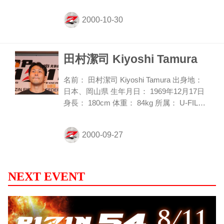
ターナショナルに入団し９３年８月にプロ
デビュー。９７年１２月にはUFC Japanヘ
ビー級トーナメントに出場し一本勝ちを収
めた。９８年よりPRIDEに参戦。グレイシ
田村潔司 Kiyoshi Tamura
ーハンターとして数々の名勝負を繰り広げ
る。なかでも２０００ 年に東京ドームで見
せた、ホイス・グレイシーとの９０分に渡
名前： 田村潔司 Kiyoshi Tamura 出身地：
る死闘は、日本格闘技史に残る闘いとして
日本、岡山県 生年月日： 1969年12月17日
記憶されている。ヴァンダレイ・シウバと
身長： 180cm 体重： 84kg 所属： U-FILE
は、０１年３月のPRIDE...
CAMP 初代・第3代リングス無差別級王
者。88年に第二次UWFに入門し、UWFイ
ンターナショナル、リングスと渡り歩く。
独自の格闘美学に基づいたファイトで常に
ファンを魅了する存在だ。95年12月にはK-
1でパトリック・スミスに一本勝ち。00年2
NEXT EVENT
月のリングスKOK大会では、判定の末ヘン
ゾ・グレイシーから白星を挙げた。02年2
月よりPRIDEを主戦場にヴァンダレイ・シ
ウバ、吉田秀彦、瀧本誠、ミノワマンらと