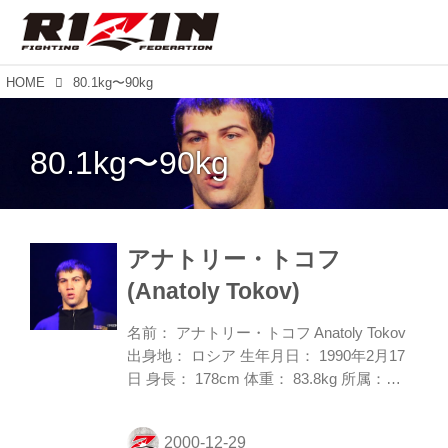
HOME
80.1kg〜90kg
80.1kg〜90kg
アナトリー・トコフ
(Anatoly Tokov)
名前： アナトリー・トコフ Anatoly Tokov
出身地： ロシア 生年月日： 1990年2月17
日 身長： 178cm 体重： 83.8kg 所属：
Alexander Nevsky Club 主戦場： ACB ヒョ
ードルが絶対の自信を持って送り込む、爆
撃機のようなファイターだ。19歳でプロデ