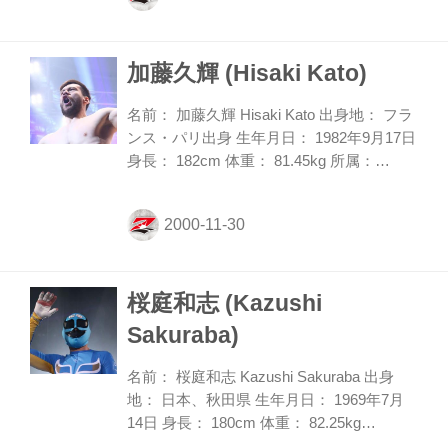
ビュー、25歳ですでにMMA戦歴22戦21勝
と、恐るべき戦績を残している。軽快なフ
加藤久輝 (Hisaki Kato)
ットワークから力強い打撃、距離を縮めて
からのテイクダウンと、幅広い戦い方がで
きることがストロングポイントだ。加えて
名前： 加藤久輝 Hisaki Kato 出身地： フラ
身体能力も高く、グラウンドでの極めの強
ンス・パリ出身 生年月日： 1982年9月17日
さも併せ持つ。そして何より魅力的なの
身長： 182cm 体重： 81.45kg 所属：
は、そのアグレッシブな...
ALIVE 主戦場： Bellator Twitter：
@hisakialive フランスのパリで生まれ育
ち、現在は愛知県名古屋市を拠点に活動。
ハンドボール選手としても活躍した経験を
持つ異色のファイターだ。09年に空手を始
桜庭和志 (Kazushi
めると、10年には打撃技・投げ技・寝技が
認められた着衣による総合格闘技、北斗旗
Sakuraba)
全日本空道体力別選手権大会に出場し、無
差別級で優勝。同大会では14年まで5連覇
名前： 桜庭和志 Kazushi Sakuraba 出身
の偉業を達成した。13年3月のHEATで
地： 日本、秋田県 生年月日： 1969年7月
MMAデビュー。...
14日 身長： 180cm 体重： 82.25kg
Twitter： @ks_saku39 ９２年にUWFイン