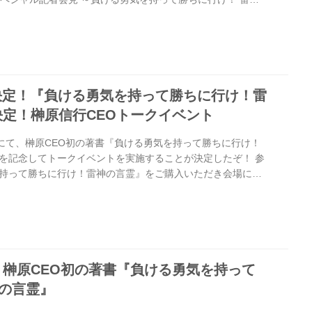
、諸般の事情により、誠に勝手ながら開催を中止とさせて頂
申し込み頂いた皆様には、直前の中止となりましたこと深く
にお申し込み頂いておりました皆様には、後程livepocketに
せていただきます。 詳細を改めてお知らせいたしますので今
すと幸いで...
催決定！『負ける勇気を持って勝ちに行け！雷
定！榊原信行CEOトークイベント
所にて、榊原CEO初の著書『負ける勇気を持って勝ちに行け！
を記念してトークイベントを実施することが決定したぞ！ 参
持って勝ちに行け！雷神の言霊』をご購入いただき会場にご
購入済みの方もこれからご購入予定の方も是非、本書をご持参
参加しよう！ 『負ける勇気を持って勝ちに行け！雷神の言
 概要 開催日時 8月26日（土）13:00〜14:30（予定） 開
者へのみお知らせ致します。 参加料金 無料 参加条件 『負け
！雷...
榊原CEO初の著書『負ける勇気を持って
神の言霊』