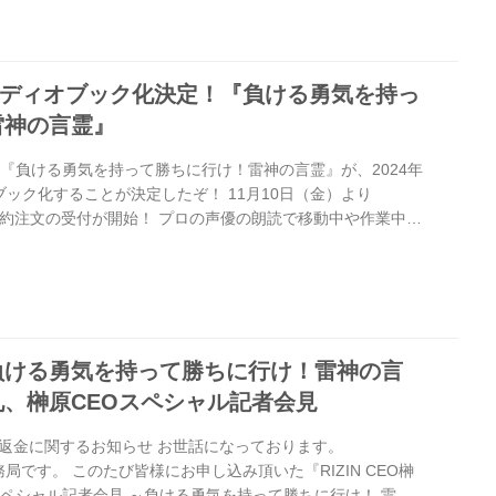
の言霊」を購入しよう！ 榊原信行CEO 2ショット撮影会 概
（火）8:30〜 ※なくなり次第終了 2ショット撮...
オーディオブック化決定！『負ける勇気を持っ
雷神の言霊』
本『負ける勇気を持って勝ちに行け！雷神の言霊』が、2024年
ック化することが決定したぞ！ 11月10日（金）より
nにて予約注文の受付が開始！ プロの声優の朗読で移動中や作業中で
るオーディオブックで、『負ける勇気を持って勝ちに行け！雷
配信開始 2024年2月（予定） Audible / Amazon 予約
eは、プロのナレーターが朗読した本をアプリで聴けるサービスで
、いつでもどこでも読書ができ、オフライン再生も可能で
負ける勇気を持って勝ちに行け！雷神の言
、榊原CEOスペシャル記者会見
返金に関するお知らせ お世話になっております。
務局です。 このたび皆様にお申し込み頂いた『RIZIN CEO榊
 スペシャル記者会見 ～負ける勇気を持って勝ちに行け！ 雷神