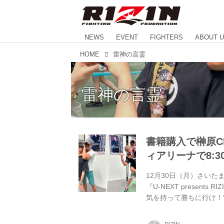
NEWS
EVENT
FIGHTERS
ABOUT 
HOME
雷神の言霊
雷神の言霊
書籍購入で榊原C
ィアリーナで8:
12月30日（月）さい
『U-NEXT presen
気を持って勝ちに行け！
実施！ グッズ販売ブース
配布し、同日12:00よ