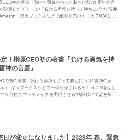
原CEO初の著書『負ける勇気を持って勝ちに行け! 雷神の言
が決定したぞ！ この『負ける勇気を持って勝ちに行け! 雷神
mazon・楽天ブックスなどで絶賛発売中！ また7月30日
2の会場・さいたまスーパーアリーナ コミュニティアリーナ内で
3』にてサイン入り書籍の販売、またご購入者先着200名と発
！ 是非、チェックしよう！ 7/30（日）榊原信行CEO初の
 実施日時 2023年7月30日（日）10:00〜11:00 実施場所
売決定！榊原CEO初の著書『負ける勇気を持
 雷神の言霊』
CEOの初の著書『負ける勇気を持って勝ちに行け! 雷神の言
zon・楽天ブックスなどで一斉発売されるぞ！ RIZINをはじ
22などで伝説的なマッチメイクを実現させる“格闘技に全霊を捧げ
、闘いから紡ぎ出された魂の言葉が一冊にまとめられている
て予約受付中！是非、早めに予約し、榊原CEO初の著書をゲット
『負ける勇気を持って勝ちに行け! 雷神の言霊』 発売 2023年
Amazon・楽天ブックスなどで一斉発売 定価 1,760円...
売日が変更になりました】2023年 春、緊急