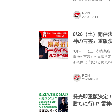
の言霊～』につきまして
くこととなりました。お
RIZIN
お詫び申し上げます。すで
てご返金手続きを対応さ
しばらくお待ちいただけま
8/26（土）開
神の言霊』重版決
8月26日（土）都内某
雷神の言霊』の重版決定
加条件は『負ける勇気を
持参いただくこと。 ご
の上、トークイベントに
RIZIN
霊』重版決定トークイベント
催場所 都内某所 ※当選
る勇気を持って勝ちに行け
発売即重版決定！
勝ちに行け! 雷