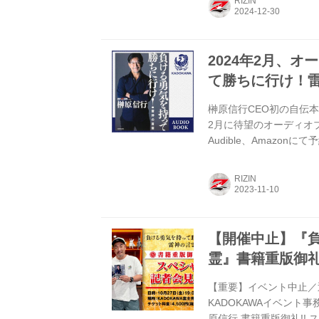
RIZIN
を持って勝ちに行け！雷神
要 整理券配布 12月31日
2024年2月、
て勝ちに行け！
榊原信行CEO初の自伝
2月に待望のオーディオブ
Audible、Amazo
も“ながら”読書が出来
神の言霊』をさらに楽しもう！ 
RIZIN
受付ページ Audibl
す。移動中や作業中など
す。 ≫...
【開催中止】『
霊』書籍重版御礼
【重要】イベント中止／
KADOKAWAイベント事
原信行 書籍重版御礼!!