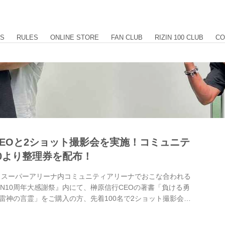
US
RULES
ONLINE STORE
FAN CLUB
RIZIN 100 CLUB
CO
EOと2ショット撮影会を実施！コミュニテ
30より整理券を配布！
たまスーパーアリーナ内コミュニティアリーナでおこな合われる
ts RIZIN10周年大感謝祭』内にて、榊原信行CEOの著書「負ける勇
雷神の言霊」をご購入の方、先着100名で2ショット撮影会を
は12月31日（火）8:30よりオープン！先着100名に整理券を
り2ショット撮影会を実施するぞ！ このチャンスに「負ける勇気