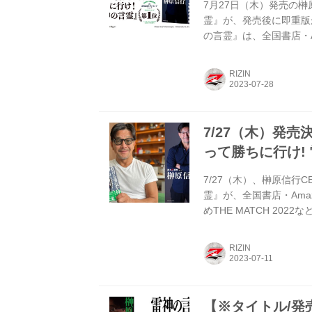
7月27日（木）発売の榊
霊』が、発売後に即重版
の言霊』は、全国書店・A
（日）には超RIZIN.
開催される『雷祭り202
RIZIN
売記念撮影会を実施するぞ
書籍 発売記念撮影会を実施！
...
7/27（木）発
って勝ちに行け!
7/27（木）、榊原信行
霊』が、全国書店・Ama
めTHE MATCH 20
る男” 榊原信行が記す
ぞ！ 現在Amazonに
RIZIN
しよう！ 概要 タイトル 
7月27日（木） 全国書店・
【※タイトル/発