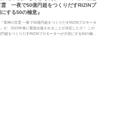
霊 一夜で50億円超をつくりだすRIZINプ
にする50の極意』
『雷神の言霊 一夜で50億円超をつくりだすRIZINプロモータ
』が、2023年春に緊急出版されることが決定したぞ！ この
億円超をつくりだすRIZINプロモーターが大切にする50の極
めTHE MATCH 2022などで伝説的なマッチメイクを実現させ
る男” 榊原信行の闘いから紡ぎ出された魂の言葉が一冊にまと
Amazonにて予約受付中！是非、早めに予約をしよう！ 概要
夜で50億円超をつくりだすRIZINプロモーターが大切にす...