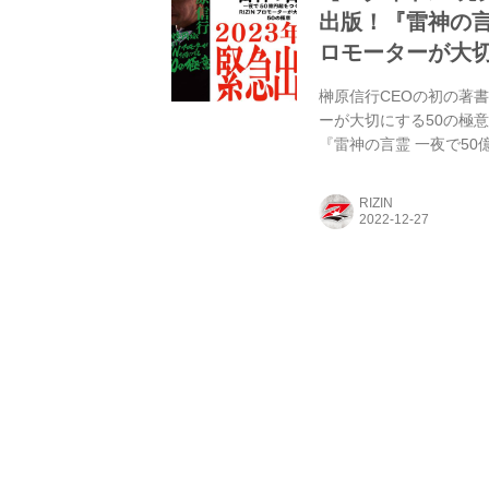
出版！『雷神の言
ロモーターが大切
榊原信行CEOの初の著書
ーが大切にする50の極意
『雷神の言霊 一夜で50
意』には、RIZINをはじ
る“格闘技に全霊を捧げ
RIZIN
められているぞ！ 現在、
タイトル 『雷神の言霊 一