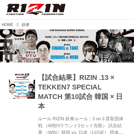
HOME
鉄拳
鉄拳
【試合結果】RIZIN .13 ×
TEKKEN7 SPECIAL
MATCH 第10試合 韓国 × 日
本
ルール RIZIN 鉄拳ルール：3 on 3 星取団体
戦 （60秒3ラウンド1セット先取） 試合結
果 （WIN）韓国 vs. 日本（LOSE） 団体戦