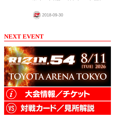
2-1 試合内容 初の開催となるeスポーツの
対戦。通常の試合と同じように煽りV、花
道からの入場。そしてリング上での対戦。
1試合目はタケvsシャネル。タケ。が2本連
取し、シャネルが一本返すも3-1でまず日本
が1勝。 続いてはノビvsクダンス。世界王
NEXT EVENT
者のクダンスが1本目を取るもノビがそこ
から2本奪取。しかしミスを突いてクダン
スが1本取り返し、最後の5本目。ここもク
ダンスが取って韓国の勝利となり、1-1で第
3試合、ニーvsノロマへ。 ニーが立...