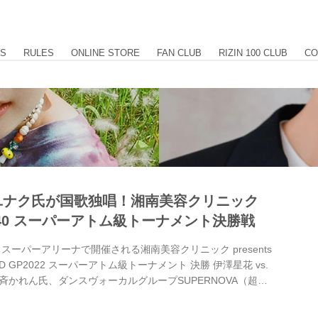
US
RULES
ONLINE STORE
FAN CLUB
RIZIN 100 CLUB
CO
ユナク氏が国歌独唱！湘南美容クリニック
IZIN.40 スーパーアトム級トーナメント決勝戦
スーパーアリーナで開催される湘南美容クリニック presents
WORLD GP2022 スーパーアトム級トーナメント 決勝 伊澤星花 vs.
かれん氏、ダンスヴォーカルグループSUPERNOVA（超新
唱を行うことが決定したぞ！ 安斉かれん氏は日本国歌を、ユ
ぞれ独唱する。安斉かれん氏、ユナク氏の素晴らしい歌声を