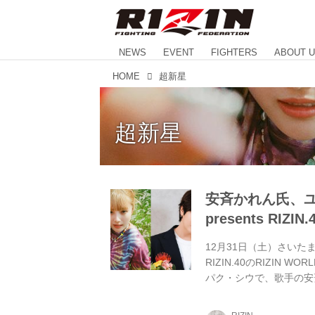
NEWS
EVENT
FIGHTERS
ABOUT 
HOME
超新星
超新星
安斉かれん氏、
presents R
12月31日（土）さいたま
RIZIN.40のRIZIN 
パク・シウで、歌手の安斉
星）のユナク氏が国歌独
ナク氏は韓国国歌をそれ