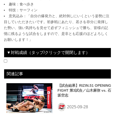
趣味：食べ歩き
特技：サーフィン
意気込み：「自分の爆発力と、絶対倒しにいくという姿勢に注
目していただきたいです。初参戦にあたり、若さを存分に発揮し
た勢い、強い気持ちを見せて必ずフィニッシュで勝ち、皆様の記
憶に残るような試合をしますので、是非とも応援のほどよろしく
お願いします！」
▼対戦成績（タップ/クリックで開閉します）
2025.09.28
RIZIN.51
WIN
vs
山木麻弥
2R 判定（3-0）
関連記事
【試合結果】RIZIN.51 OPENING
FIGHT 第3試合／山木麻弥 vs. 石
坂空志