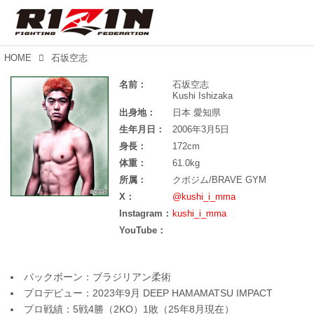
HOME
石坂空志
名前：
石坂空志
Kushi Ishizaka
出身地：
日本 愛知県
生年月日：
2006年3月5日
身長：
172cm
体重：
61.0kg
所属：
クボジム/BRAVE GYM
X：
@kushi_i_mma
Instagram：
kushi_i_mma
YouTube：
バックボーン：ブラジリアン柔術
プロデビュー：2023年9月 DEEP HAMAMATSU IMPACT
プロ戦績：5戦4勝（2KO）1敗（25年8月現在）