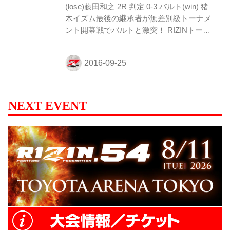
(lose)藤田和之 2R 判定 0-3 バルト(win) 猪
木イズム最後の継承者が無差別級トーナメ
ント開幕戦でバルトと激突！ RIZINトーナ
メントルール5分2Rで行われる。 1R、組み
に行ったバルトは藤田の首を抱えてコーナ
ーに押し込んでの膝蹴り、ローキックを放
つ。しかし降着によりブレイク。バルトの
強烈な右フックがヒットし、藤田が体勢を
崩す。がぶりからテイクダウンを狙うが、
NEXT EVENT
藤田はコーナーを背にこれを許さず。残り
1分はお互い一発を狙ってお見合いの形と
なり、決定打なく1R終了のゴング。 2R、
間合いを詰めていった藤田の右フックがバ
ルトの顔面にヒット。バルトは目尻から出
血。バルトは左フックを...