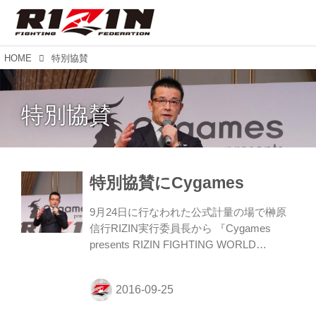
HOME
特別協賛
特別協賛
特別協賛にCygames
9月24日に行なわれた公式計量の場で榊原
信行RIZIN実行委員長から 『Cygames
presents RIZIN FIGHTING WORLD
GRAND-PRIX 2016 無差別級トーナメン
ト』 の特別協賛が発表された。 榊原実行
委員長は 「RIZINができてから約1年が経ち
ます。ファン、選手、プロモーター、メデ