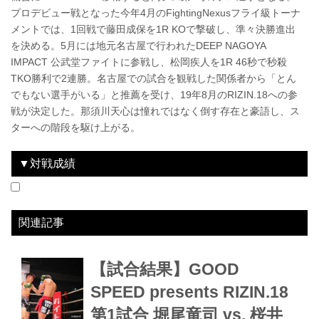
プロデビュー戦となった今年4月のFightingNexusフライ級トーナ
メントでは、1回戦で藤田成保を1R KOで撃破し、準々決勝進出
を決める。5月には地元名古屋で行われたDEEP NAGOYA
IMPACT 公武堂ファイトに参戦し、松岡疾人を1R 46秒で秒殺
TKO勝利で2連勝。名古屋での試合を観戦した関係者から「とん
でもない選手がいる」と推薦を受け、19年8月のRIZIN.18への参
戦が決定した。那須川天心は憧れではなく倒す存在と豪語し、ス
ターへの階段を駆け上がる。
▼対戦成績
2019.8.18
GOOD SPEED presents RIZIN.18
LOSE
vs
堀尾竜司
3R 判定（0-3）
関連記事
【試合結果】GOOD
SPEED presents RIZIN.18
第1試合 堀尾竜司 vs. 桜井