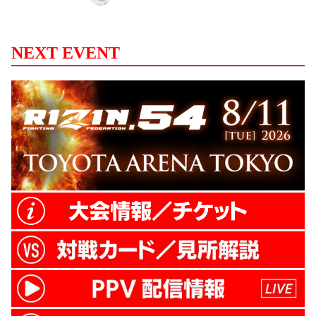
ザノリニ、初代Krush -55kg王者の瀧谷渉太
と初代WMC日本フライ級王者の大﨑一
貴、第4第Krush -55kg王者の堀尾竜司と弱
NEXT EVENT
冠16歳の超新星 桜井宇宙らの対戦が決定
し、真夏の名古屋大会をさらに熱くする！
RIZIN.18 スペシャルワンマッチ ［RIZIN キ
ックボクシングルール ： 3分
3R（75.0kg）］ ジョン・ウェイン・パー...