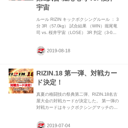
宇宙
ルール RIZIN キックボクシングルール ： 3
分 3R（57.0kg） 試合結果 （WIN）堀尾竜
司 vs. 桜井宇宙（LOSE） 3R 判定（3-0）
入場 ROUND 1 互いにオーソの構え。序
盤、桜井が左ミドル、前蹴りを放つと堀尾
も飛び込んでの左右のパンチで返す。互い
にローキックの打ち合い。桜井は時折左の
ボディブローを見せる。堀尾は二段蹴りな
RIZIN.18 第一弾、対戦カー
ど変則的な蹴り技で応戦。ラスト10秒、桜
井の飛び膝が堀尾の顔面にヒット！堀尾は
ド決定！
ややグラついた様子を見せると桜井はパン
チのラッシュで攻めたてるが、ここでゴン
真夏の格闘技の祭典第二弾、RIZIN.18名古
グが鳴り1R終了。 ROUND 2 桜井は左のジ
屋大会の対戦カードが決定した。 第一弾の
ャブ、ロー、ハイと細かく手数を出す。
対戦カードはキックボクシングマッチの三
堀...
試合。キャリア100勝に王手をかけるレジ
ェンドファイターのジョン・ウェイン・パ
ーと初代RISEウェルター級王者のダニロ・