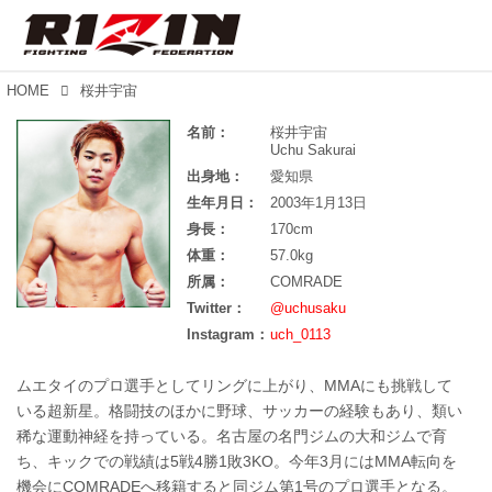
HOME
桜井宇宙
名前：
桜井宇宙
Uchu Sakurai
出身地：
愛知県
生年月日：
2003年1月13日
身長：
170cm
体重：
57.0kg
所属：
COMRADE
Twitter：
@uchusaku
Instagram：
uch_0113
ムエタイのプロ選手としてリングに上がり、MMAにも挑戦して
いる超新星。格闘技のほかに野球、サッカーの経験もあり、類い
稀な運動神経を持っている。名古屋の名門ジムの大和ジムで育
ち、キックでの戦績は5戦4勝1敗3KO。今年3月にはMMA転向を
機会にCOMRADEへ移籍すると同ジム第1号のプロ選手となる。