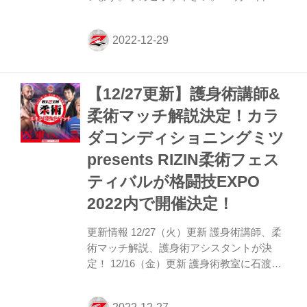
（土）さいたまスーパーアリーナのコミュ
ニティアリーナで行われる『格闘技EXPO
2022』の詳細が決定したぞ！ 会場内には特
設リングコーナーが設置され様々なイベン
トを開催予定！また今年もRIZINオリジナ
【12/27更新】護身術講師&
ルお守りを販売するRIZIN神社や飲食エリ
ア、グッズ販売コーナーなど、皆んなで楽
柔術マッチ解説決定！カラ
しめるブースが盛りだくさん！ 格闘技
ダコンディショニングミツ
EXPO 2022は入場無料！大晦日はコミュニ
ティアリーナで格闘技EXPO 2022を楽しも
presents RIZIN柔術フェス
う！ 格闘技EXPO 2022 会場MAP 格闘技
ティバルが格闘技EXPO
EXPO 20...
2022内で開催決定！
更新情報 12/27（火）更新 護身術講師、柔
術マッチ解説、護身術アシスタントが決
定！ 12/16（金）更新 護身術教室に石渡伸
太郎が参加！また柔術対抗戦のリングアナ
ウンサー、実況も担当！ RIZIN軍 vs. 芸人