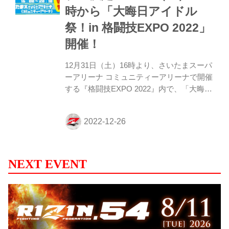
時から「大晦日アイドル
たまスーパーアリーナ コミュニティアリー
ナ 格闘技EXPO 2022 内 特設リングコーナ
祭！in 格闘技EXPO 2022」
ー 出演者 牛...
開催！
12月31日（土）16時より、さいたまスーパ
ーアリーナ コミュニティーアリーナで開催
する『格闘技EXPO 2022』内で、「大晦日
アイドル祭！in 格闘技EXPO 2022」が開催
されることが決定したぞ！ この「大晦日ア
イドル祭！in 格闘技EXPO 2022」は観覧無
料！是非、格闘技EXPO 2022の「大晦日ア
イドル祭！in 格闘技EXPO 2022」を見に行
こう！ 大晦日アイドル祭！in 格闘技EXPO
NEXT EVENT
2022 タイムテーブル 大晦日アイドル祭！in
格闘技EXPO 2022 概要 日時 12月31日
（土）16:00～20:10（予定） 会場 さいたま
スーパーアリーナ コミュニテ...