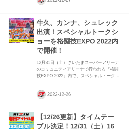
軍 全面対抗戦エキシビジョンマッチ対戦カ
ード決定！ 12月31日（土）さいたまスーパ
ーアリーナのコミュニティアリーナで行わ
牛久、カンナ、シュレック
れる『格闘技EXPO 2022』内で、カラダコ
ンディショニングミツ presents RIZIN柔術
出演！スペシャルトークシ
フェスティバルが開催されることが決定し
ョーを格闘技EXPO 2022内
たぞ！ 会場内に設置される特設リングコー
ナーで、護身術教室やRIZINファイターや
で開催！
お笑い芸人が参加するエキシビジョンマ...
12月31日（土）さいたまスーパーアリーナ
のコミュニティアリーナで行われる『格闘
技EXPO 2022』内で、スペシャルトークシ
ョーが開催されることが決定したぞ！ この
トークショーには牛久絢太郎、浅倉カン
ナ、関根“シュレック”秀樹が出演するぞ！
湘南美容クリニック presents RIZIN.40開始
前に、格闘技EXPO 2022でRIZINファイタ
【12/26更新】タイムテー
ーのトークショーを楽しもう！ スペシャル
トークショー 概要 開催日時 2022年12月31
ブル決定！12/31（土）16
日（土）開始 12:30（予定） 実施場所 さい