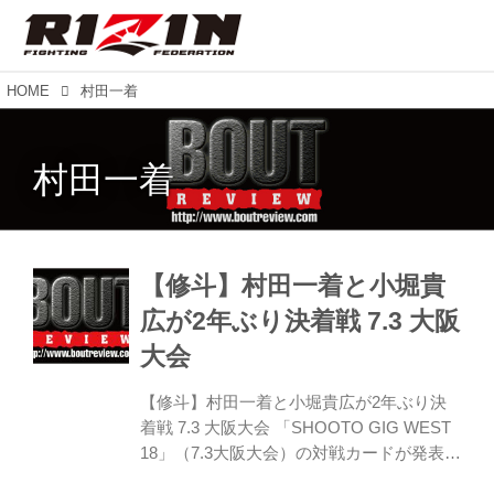
HOME
村田一着
村田一着
【修斗】村田一着と小堀貴
広が2年ぶり決着戦 7.3 大阪
大会
【修斗】村田一着と小堀貴広が2年ぶり決
着戦 7.3 大阪大会 「SHOOTO GIG WEST
18」（7.3大阪大会）の対戦カードが発表さ
れた。2年前に対戦し引き分けている村田