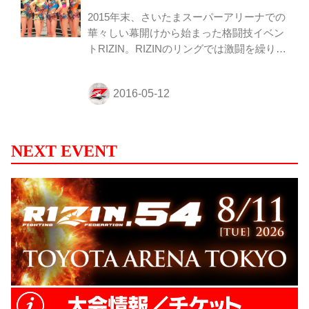
2015年末、さいたまスーパーアリーナでの
華々しい幕開けから始まった格闘技イベン
トRIZIN。RIZINのリングでは激闘を繰り広
げる選手はもちろん、華やかにイベントを
彩るラウンドガール”RIZINガール”も一緒に
試合を盛り上げています。現在5名のRIZIN
ガールが活躍しています。RIZINガールに
なって日本そして世界各国の格闘技の舞台
を一緒に盛り上げませんか⁉︎ ☆RIZINガール
NEXT EVENT
ENTRY PAGE☆ / 応募はこちらへ！ 【募
集要項】 ◼︎応募資格：16歳以上の女性 ※未
成年者の場合は保護者の同意が必要です。
◼︎応募方法：以下の応募フォームよりご応
募ください。 1次審査（書類選考...