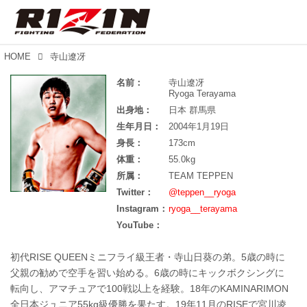
HOME
寺山遼冴
名前：
寺山遼冴
Ryoga Terayama
出身地：
日本 群馬県
生年月日：
2004年1月19日
身長：
173cm
体重：
55.0kg
所属：
TEAM TEPPEN
Twitter：
@teppen__ryoga
Instagram：
ryoga__terayama
YouTube：
初代RISE QUEENミニフライ級王者・寺山日葵の弟。5歳の時に
父親の勧めで空手を習い始める。6歳の時にキックボクシングに
転向し、アマチュアで100戦以上を経験。18年のKAMINARIMON
全日本ジュニア55kg級優勝を果たす。19年11月のRISEで宮川凌