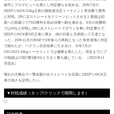
相手にプロデビューを果たし判定勝ちを収める。20年7月の
DEEP☆KICK-53kg王座の挑戦者決定トーナメント準決勝で勇馬
と対戦。2Rに左ストレートをクリーンヒットさせると最後は顔
面への前蹴りでTKO勝利を収め決勝へ駒を進める。9月の決勝戦
ではHΛLと対戦し3Rに左ストレートでダウンを奪い判定勝ちで
DEEP☆KICK第3代王者に輝き、姉の日葵と兄弟揃って王者とな
った。20年11月のRISEで1年振りの再戦となった有井渚海に判定
で敗れたが、ベテラン京谷祐希に引き分け、今年7月の
CKC2021-54kgトーナメントでは優勝を果たした。現在までにプ
ロ戦績は11戦7勝1敗3分と大きく勝ち越している。（2021年11
月現在）
憧れの大舞台で一撃必殺の左ストレートを武器にDEEP☆KICK王
者の強さを証明したい。
▼対戦成績（タップ/クリックで開閉します）
2021.11.20
Yogibo presents RIZIN.32
WIN
vs
弘樹
3R 判定 （3-0）