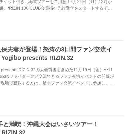
チケット付き北海道ツアーをご用意！4月24日（月）12時か
/RIZIN 100 CLUB会員様へ先行受付をスタートするぞ！
チケット、航空券、宿泊に加え、限定パスやTシャツなどの
RIZINファイターの参加が決まっている前夜祭やアフターパ
加権が付いているぞ！ 超お得な北海道ツアーは限定140名の
気になる方はお早めに予約しよう！ RIZIN.43北海道ツアー
久保夫妻が登場！怒涛の3日間ファン交流イ
bo presents RIZIN.32
presents RIZIN.32の大会前後を含めた11月19日（金）〜11
RIZINファイター達と交流できるファン交流イベントの開催が
を現地で観戦する方は、是非ファン交流イベントに参加し、
ともに沖縄を満喫しよう！ ツアースケジュール 日程 イベント
FRYDAYプラン 15:00～16:00（予定）公開計量見学 17:00～
公開 コージービーチクラブ ※ご参加される方にご連絡致します。
ラン 9:0...
&選手と満喫！沖縄大会はいさいツアー！
 RIZIN.32