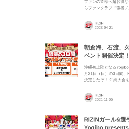
ファンの皆様へ超お得な
らファンクラブ『強者ノ巣』
この北海道ツアーには、
特別ノベルティ、そして
RIZIN
ーティーなどイベント参
み予約可能となっている！
プラン...
朝倉海、石渡、
ベント開催決定！Yogi
沖縄初上陸となるYogibo 
月21日（日）の3日間、
決定したぞ！ 沖縄大会
RIZINファイター達と
会場 備考 11/19（金） 
RIZIN
20:00 前夜祭 ※非
11/20（土） SATURDAYプ
RIZINガール
Yogibo presents