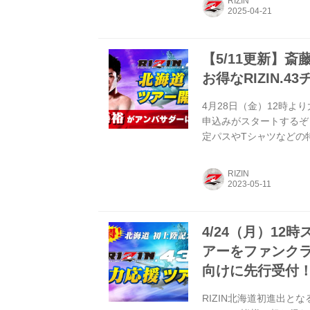
RIZIN
得！ 北海道 旅行を楽し
イスアリーナにて、RIZIN 
【5/11更新】
お得なRIZIN.
4月28日（金）12時よ
申込みがスタートするぞ
定パスやTシャツなどの
る前夜祭やアフターパー
海道ツアーは限定140
RIZIN
う！ 【5/11更新】斎
FEDELTA presents 
4/24（月）1
アーをファンクラブ『
向けに先行受付
RIZIN北海道初進出とな