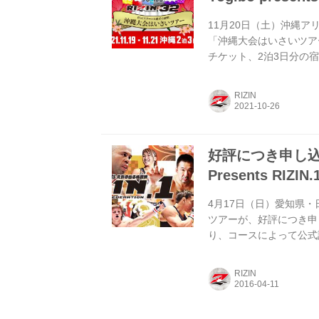
11月20日（土）沖縄アリーナ
「沖縄大会はいさいツアー
チケット、2泊3日分の
ど、RIZIN.32沖縄
いツアーに申し込み、Yogi
RIZIN
場！10/31（日）まで申し
FEDERATION オフィシャ
好評につき申し込
Presents RIZ
4月17日（日）愛知県・日
ツアーが、好評につき申
り、コースによって公式
きるなど、RIZIN名
前にいち早くリングの様
RIZIN
現地集合のプランも設定
「トップPresents RIZI