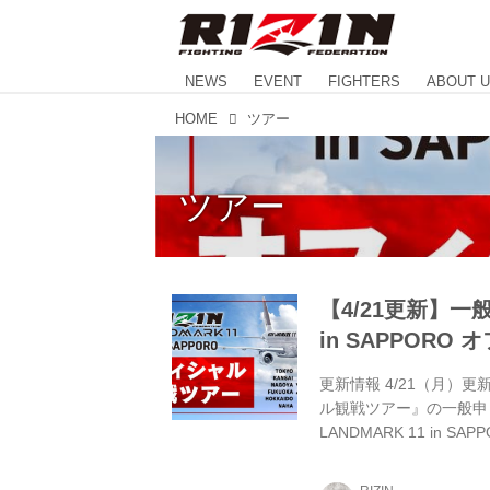
NEWS
EVENT
FIGHTERS
ABOUT 
HOME
ツアー
ツアー
【4/21更新】一般
in SAPPOR
更新情報 4/21（月）更新 
ル観戦ツアー』の一般申し
LANDMARK 11 in
探すなら格安旅行のJJ tour
SAPPOROオフィシャル