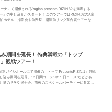
にて開催されるYogibo presents RIZIN.32を満喫する
」の申し込みがスタート！ このツアーではRIZIN.32のA席
宿泊ホテル、撮影会や前夜祭、開演前リング舞台裏ツアーな
大会を満喫することが出来る内容が盛りだくさん！ 沖縄大会はいさ
bo presents RIZIN.32を満喫しよう！ 朝倉海が前夜祭に登
込み受付中！沖縄大会はいさいツアー - RIZIN FIGHTING
ルサイト 1...
み期間を延長！ 特典満載の「トップ
IN.1」観戦ツアー！
本ガイシホールにて開催の「トップ PresentsRIZIN.1」観戦
し込み期間を延長。“２日間コース”や“１日コース”などがあ
計量の見学や握手会、前夜のスペシャルパーティーに参加で
古屋大会を満喫できる特典が満載だ。さらには、大会当日の開場
子を覗き見できる“裏側見学”も！東京発新幹線プランのほか
されており、地元名古屋からの参加も可能。観戦ツアーで
N.1」を満喫しよう！ 「トップ Presents RIZIN.1」観戦ツア...