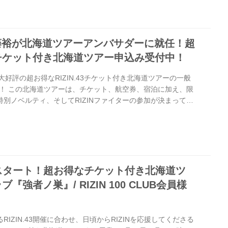
く、お得に。 6月14日（土）北海道・真駒内セキスイハイムア
L...
斎藤裕が北海道ツアーアンバサダーに就任！超
43チケット付き北海道ツアー申込み受付中！
り大好評の超お得なRIZIN.43チケット付き北海道ツアーの一般
！ この北海道ツアーは、チケット、航空券、宿泊に加え、限
特別ノベルティ、そしてRIZINファイターの参加が決まってい
ティーなどイベント参加権などが付いてくるぞ！ 超お得な北
名のみ予約可能となっている！気になる方はお早めに予約しよ
藤裕が北海道ツアーアンバサダーに就任！ 4月に開催された
RIZIN LANDMARK 5 in YOYOGIで復帰戦を見事勝利で収め...
2時スタート！超お得なチケット付き北海道ツ
強者ノ巣』/ RIZIN 100 CLUB会員様
！
るRIZIN.43開催に合わせ、日頃からRIZINを応援してくださる