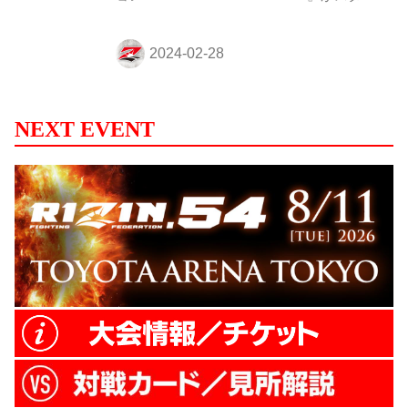
トするぞ！ 今回は、RIZIN LANDMARK 8
in SAGAで激闘を繰り広げたルイス・グス
タボ&堀江圭功、摩嶋一整&今成正和、矢地
祐介&白川陸斗、芦田崇宏&鈴木博昭の4試
合分のグローブに、選手たちの直筆サイン
を入れてもらったぞ！ 以下の内容をご確認
NEXT EVENT
の上、世界に一つだけのグローブに入札し
よう 本オークションで得た収益は経費等を
除いて全額石川県に寄付いたします。 出品
アイテム ①【ルイス・グスタボ&堀江圭功
セット】RIZIN LANDMARK 8...