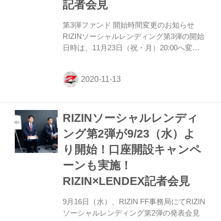
記者会見
第3弾ファンド 開始時間変更のお知らせ
RIZINソーシャルレンディング第3弾の開始
日時は、11月23日（祝・月）20:00へ変更
となります。突然の変更でご迷惑をおかけ
しますが、何卒よろしくお願いいたしま
す。 11月13日（金）記者会見の第二部とし
てマスコミ向けにRIZINソーシャルレンデ
ィング第3弾発表の会見が行われた。会見
RIZINソーシャルレンディ
には榊原信行CEOと株式会社LENDEX（レ
ンデックス）広報の樋口佳子氏が登壇し
ング第2弾が9/23（水）よ
た。 ソーシャルレンディングとは、昨今注
り開始！口座開設キャンペ
目を集める「資金を必要とする事業者とお
金を運用したい投資家とをマッチングする
ーンも実施！
サービス」のこと。昨年11月に行われた
RIZIN×LENDEX記者会見
RIZINファンド第1弾では、募...
9月16日（水）、RIZIN FF事務局にてRIZIN
ソーシャルレンディング第2弾の発表会見