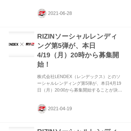
したぞ！ ソーシャルレンディングとは、昨
今注目を集める「資金を必要とする事業者
とお金を運用したい投資家とをマッチング
するサービス」のこと。 2019年より開始さ
れたRIZINファンドはこれまでに第5弾まで
RIZINソーシャルレンディ
行われ、いずれも募集開始後すぐに満額に
達成している。 第6弾となる今回は、本日6
ング第5弾が、本日
月28日（月）20時より募集がスタート！応
4/19（月）20時から募集開
募には、事前にLENDEXでの口座開設が必
要となっているため、ご興味のある方は是
始！
非、事前に口座開設を済ませておこう！
RIZINソーシャルレ...
株式会社LENDEX（レンデックス）とのソ
ーシャルレンディング第5弾が、本日4月19
日（月）20:00から募集開始することが決定
したぞ！ ソーシャルレンディングとは、昨
今注目を集める「資金を必要とする事業者
とお金を運用したい投資家とをマッチング
するサービス」のこと。 2019年より開始さ
れたRIZINファンドはこれまでに第4弾まで
行われ、いずれも募集開始後すぐに満額に