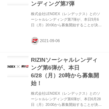
ンディング第7弾
応募には、事前にLENDEXでの口座開設が
必要となっているため、ご興味のある方は
株式会社LENDEX（レンデックス）とのソ
是非、事前に口座開設を済ませておこう！
ーシャルレンディング第7弾が、本日9月6
RIZINソーシャルレ...
日（月）20:00から募集開始することが決定
したぞ！ ソーシャルレンディングとは、昨
今注目を集める「資金を必要とする事業者
とお金を運用したい投資家とをマッチング
するサービス」のこと。 2019年より開始さ
れたRIZINファンドはこれまでに第6弾まで
RIZINソーシャルレンディ
行われ、いずれも募集開始後すぐに満額に
達成している。 第7弾となる今回は、本日9
ング第6弾が、本日
月6日（月）20時より募集がスタート！応
6/28（月）20時から募集開
募には、事前にLENDEXでの口座開設が必
要となっているため、ご興味のある方は是
始！
非、事前に口座開設を済ませておこう！
RIZINソーシャルレンデ...
株式会社LENDEX（レンデックス）とのソ
ーシャルレンディング第6弾が、本日6月28
日（月）20:00から募集開始することが決定