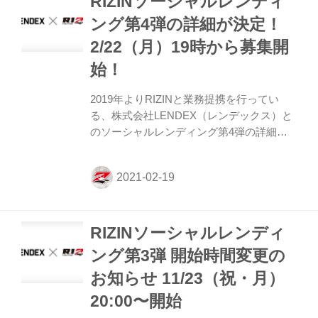
RIZINソーシャルレンディ
達成している。 第5弾となる今回は、本日4
ング第4弾の詳細が決定！
月19日（月）20時より募集がスタート！応
2/22（月）19時から募集開
募には、事前にLENDEXでの口座開設が必
要となっているため、ご興味のある方は是
始！
非、事前に口座開設を済ませておこう！
RIZINソーシャルレ...
2019年よりRIZINと業務提携を行ってい
る、株式会社LENDEX（レンデックス）と
のソーシャルレンディング第4弾の詳細が
決定した！ ソーシャルレンディングとは、
昨今注目を集める「資金を必要とする事業
者とお金を運用したい投資家とをマッチン
グするサービス」のこと。2019年に行われ
たRIZINファンド第1弾、2020年に行われた
RIZINソーシャルレンディ
第2弾と第3弾も、募集開始後すぐに満額に
達成している。 第4弾の募集開始は2月22日
ング第3弾 開始時間変更の
（月）19時からの予定だ！応募には、事前
お知らせ 11/23（祝・月）
にLENDEXでの口座開設が必要となってい
る。ご興味のある方は事前に口座開設を済
20:00〜開始
ませよう！ LENDEXファンド情報:RIZINフ