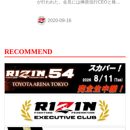
が行われた。会見には榊原信行CEOと株式
会社LENDEX（レンデックス）代表取締役
深澤克己氏が登壇した。 ソーシャルレンデ
ィングとは？ 昨今注目を集める「資金を必
要とする事業者とお金を運用したい投資家
とをマッチングするサービス」のこと。昨
年11月に実施されたのRIZINファンド第1弾
では、募集が開始されると瞬く間に応募が
RECOMMEND
募り、わずか20秒で募集総額の5,000万円
に到達した。 ソーシャルレンディングと
は、お金を貸して金利を受け取りたい方
（投資家）とお金を調達して事業を展開し
たい会社（企業）を結び...