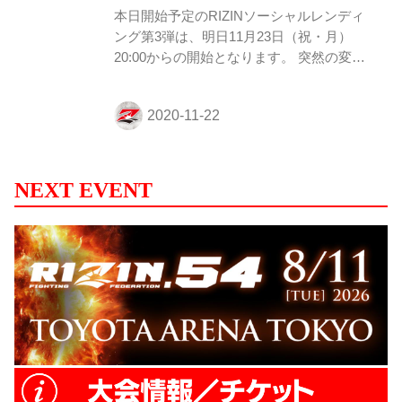
ァンド 4...
本日開始予定のRIZINソーシャルレンディ
ング第3弾は、明日11月23日（祝・月）
20:00からの開始となります。 突然の変更
でご迷惑をおかけしますが、何卒よろしく
お願いいたします。 RIZINソーシャルレン
ディング第3弾 概要 ファンド概要 RIZIN.26
開催に向けてのファン参加型ファンド 募集
総額 5,000万円 募集期間 2020年 11月22日
（日）12:00〜 変更後：11月23日（祝・
NEXT EVENT
月）20:00〜 ※応募には事前の口座開設が
必要です。 ※投資家登録には5日程度掛か
りますので、お早めにご登録をお済ませ下
さい。 LENDEX新規登録キャンペーン
LENDEX新規登録キャンペ...