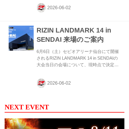
販売ブースへ立ち寄ろう！ 販売日時 2026
年6月6日（土）9:00〜 ※チケットがなくて
もご購入いただけます。 会場 ゼビオアリ
ーナ仙台 JR「長町駅」東口：徒歩 約5分
RIZIN LANDMARK 14 in
地下鉄南北線「長町駅」北1出口：徒歩 約5
分 ※会場には駐車場がございません。公共
SENDAI 来場のご案内
交通機関をご利用ください。 ≫ Googleマ
ップで見る グッズ販売ブース 場所 場外特
6月6日（土）セビオアリーナ仙台にて開催
設コーナー（杜の広場公園内） ※チケット
されるRIZIN LANDMARK 14 in SENDAIの
をお持ちでなくてもお入りいただ...
大会当日の会場について、現時点で決定し
ている内容についてご案内いたします。 セ
ビオアリーナ仙台 会場案内図 アルコール
の持ち込みについて アリーナ内での飲酒・
持ち込みは禁止となります。ご理解ご協力
の程何卒宜しくお願い致します。 ※会場内
での販売もございません。 ※アリーナ内に
NEXT EVENT
て万が一飲酒、持ち込みが確認された場
合、退館していただく場合がございますの
で予めご了承ください。 タイムスケジュー