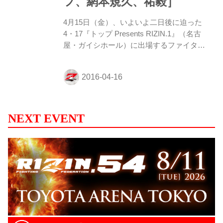
フ、網本規久、祐毅］
4月15日（金）、いよいよ二日後に迫った
4・17『トップ Presents RIZIN.1』（名古
屋・ガイシホール）に出場するファイター
たちに、試合直前の現在の心境、試合への
意気込みなどを語ってもらった。 ◼︎ナタリ
ア・デニソヴァ 第4試合 スペシャルワンマ
ッチ（女子MMAルール 53kg契約） vs 村田
夏南子 ナタリア・デニソヴァ 「試合のオ
ファーがあった時から今まで1日2回真剣に
NEXT EVENT
トレーニングをしました。」 ー対戦相手の
村田選手は ナタリア・デニソヴァ 「とて
も尊敬するレスリング選手だということは
わかっています。ただ、今回の試合はスパ
ーリングをするわけではなくて、私たち
は...