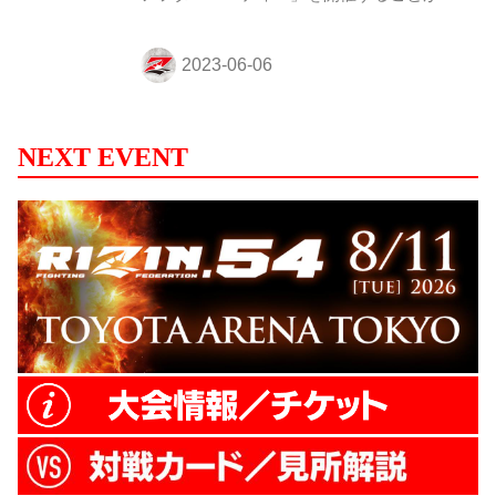
定したぞ！このアフターパーティーには、
前日のRIZIN.43で勝利した選手も登壇予定
だ！ 今回はRIZIN FFオフィシャルファンク
ラブサイト『強者ノ巣』会員と、一般共に
募集がスタート！お申し込み締め切りは6
月11日（日）まで！RIZINファイターたち
NEXT EVENT
と一緒に北海道の夜を楽しもう！ ※北海道
ツアーをお申し込みの方で、アフターパー
ティーに出席するとご回答済みの方はこち
らでのお申し込みは不要です。 RIZIN.43ア
フターパーティー 概要 開催日時 2023年6
月2...