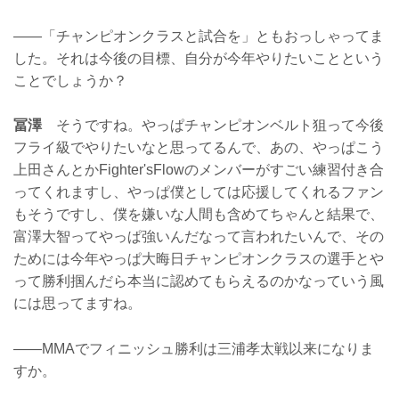
——「チャンピオンクラスと試合を」ともおっしゃってま
した。それは今後の目標、自分が今年やりたいことという
ことでしょうか？
冨澤
そうですね。やっぱチャンピオンベルト狙って今後
フライ級でやりたいなと思ってるんで、あの、やっぱこう
上田さんとかFighter'sFlowのメンバーがすごい練習付き合
ってくれますし、やっぱ僕としては応援してくれるファン
もそうですし、僕を嫌いな人間も含めてちゃんと結果で、
富澤大智ってやっぱ強いんだなって言われたいんで、その
ためには今年やっぱ大晦日チャンピオンクラスの選手とや
って勝利掴んだら本当に認めてもらえるのかなっていう風
には思ってますね。
——MMAでフィニッシュ勝利は三浦孝太戦以来になりま
すか。