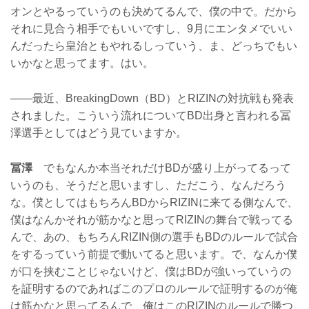
オンとやるっていうのも決めてるんで、僕の中で。だから
それに見合う相手でもいいですし、9月にエンタメでいい
んだったら皇治ともやれるしっていう、ま、どっちでもい
いかなと思ってます。はい。
——最近、BreakingDown（BD）とRIZINの対抗戦も発表
されました。こういう流れについてBD出身と言われる冨
澤選手としてはどう見ていますか。
冨澤
でもなんか本当それだけBDが盛り上がってるって
いうのも、そうだと思いますし、ただこう、なんだろう
な。僕としてはもちろんBDからRIZINに来てる側なんで、
僕はなんかそれが筋かなと思ってRIZINの舞台で戦ってる
んで、あの、もちろんRIZIN側の選手もBDのルールで試合
をするっていう前提で動いてると思います。で、なんか僕
が口を挟むことじゃないけど、僕はBDが強いっていうの
を証明するのであればこのプロのルールで証明するのが俺
は筋かなと思ってるんで、俺はこのRIZINのルールで勝つ