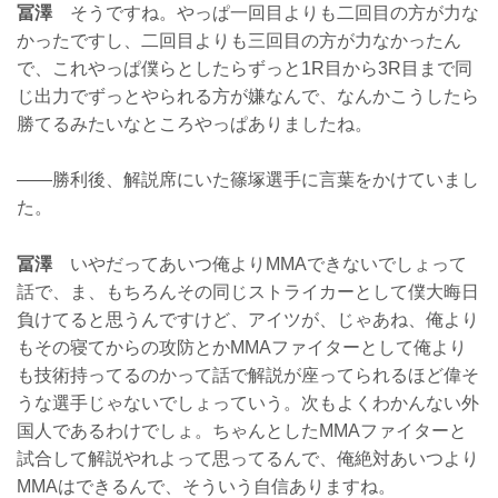
冨澤
そうですね。やっぱ一回目よりも二回目の方が力な
かったですし、二回目よりも三回目の方が力なかったん
で、これやっぱ僕らとしたらずっと1R目から3R目まで同
じ出力でずっとやられる方が嫌なんで、なんかこうしたら
勝てるみたいなところやっぱありましたね。
——勝利後、解説席にいた篠塚選手に言葉をかけていまし
た。
冨澤
いやだってあいつ俺よりMMAできないでしょって
話で、ま、もちろんその同じストライカーとして僕大晦日
負けてると思うんですけど、アイツが、じゃあね、俺より
もその寝てからの攻防とかMMAファイターとして俺より
も技術持ってるのかって話で解説が座ってられるほど偉そ
うな選手じゃないでしょっていう。次もよくわかんない外
国人であるわけでしょ。ちゃんとしたMMAファイターと
試合して解説やれよって思ってるんで、俺絶対あいつより
MMAはできるんで、そういう自信ありますね。