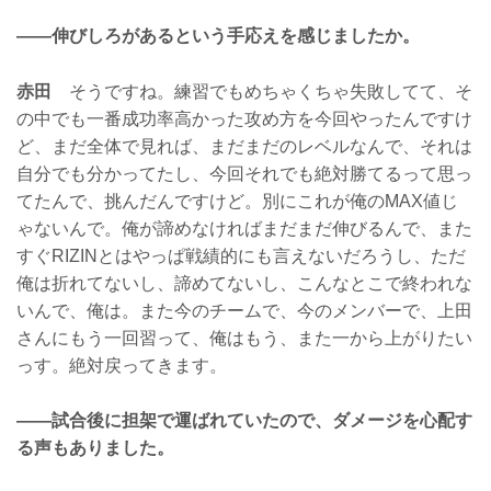
——伸びしろがあるという手応えを感じましたか。
赤田
そうですね。練習でもめちゃくちゃ失敗してて、そ
の中でも一番成功率高かった攻め方を今回やったんですけ
ど、まだ全体で見れば、まだまだのレベルなんで、それは
自分でも分かってたし、今回それでも絶対勝てるって思っ
てたんで、挑んだんですけど。別にこれが俺のMAX値じ
ゃないんで。俺が諦めなければまだまだ伸びるんで、また
すぐRIZINとはやっぱ戦績的にも言えないだろうし、ただ
俺は折れてないし、諦めてないし、こんなとこで終われな
いんで、俺は。また今のチームで、今のメンバーで、上田
さんにもう一回習って、俺はもう、また一から上がりたい
っす。絶対戻ってきます。
——試合後に担架で運ばれていたので、ダメージを心配す
る声もありました。