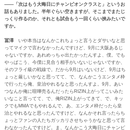
——「次はもう大晦日にチャンピオンクラスと」というお
話もありました。半年ぐらい空きますが、そこまでまたじ
っくり作るのか、それとも試合もう一回くらい挟みたいで
すか。
冨澤
いや本当はなんかこれちょっと言うとダサいなと思
ってマイクで言わなかったんですけど、9月に大阪あるじ
ゃないですか。あれめっちゃ出たかったんすよ、僕。でも
やっぱこう、今僕に見合う相手がいないじゃないですか、
そのフライ級の戦線で。だから9月はいないけど、9月はち
ょっと厳しいかなと思ってて、で、なんかこうエンタメ枠
で行ったら俺、皇治やれるなと思ったんすよ。9月。あい
つなんか俺に喧嘩売るんだったらRIZIN上がってこいみた
いなこと言ってて、で、俺RIZIN上がってきて、で、キッ
クでもMMAでもやれるんで、あ、エンタメ枠だったら皇
治とやれるなと思ったんですけど、なんかそれ言ったらち
ょっとファンの人たちガッカリさせちゃうかなと思って言
わなかったんですけど。ま、なんかこう大晦日にチャンピ