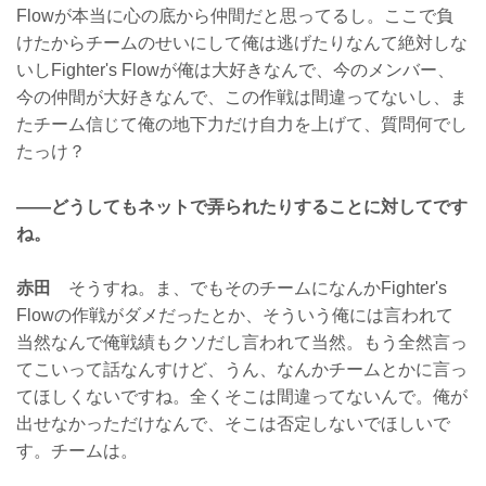
Flowが本当に心の底から仲間だと思ってるし。ここで負
けたからチームのせいにして俺は逃げたりなんて絶対しな
いしFighter's Flowが俺は大好きなんで、今のメンバー、
今の仲間が大好きなんで、この作戦は間違ってないし、ま
たチーム信じて俺の地下力だけ自力を上げて、質問何でし
たっけ？
——どうしてもネットで弄られたりすることに対してです
ね。
赤田
そうすね。ま、でもそのチームになんかFighter's
Flowの作戦がダメだったとか、そういう俺には言われて
当然なんで俺戦績もクソだし言われて当然。もう全然言っ
てこいって話なんすけど、うん、なんかチームとかに言っ
てほしくないですね。全くそこは間違ってないんで。俺が
出せなかっただけなんで、そこは否定しないでほしいで
す。チームは。