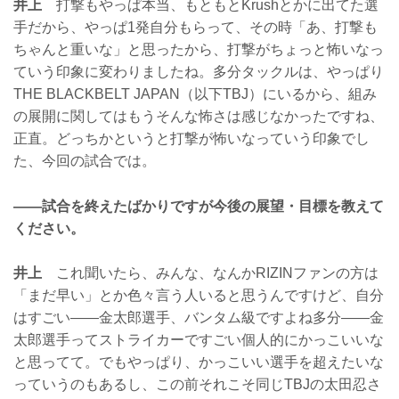
井上
打撃もやっぱ本当、もともとKrushとかに出てた選
手だから、やっぱ1発自分もらって、その時「あ、打撃も
ちゃんと重いな」と思ったから、打撃がちょっと怖いなっ
ていう印象に変わりましたね。多分タックルは、やっぱり
THE BLACKBELT JAPAN（以下TBJ）にいるから、組み
の展開に関してはもうそんな怖さは感じなかったですね、
正直。どっちかというと打撃が怖いなっていう印象でし
た、今回の試合では。
——試合を終えたばかりですが今後の展望・目標を教えて
ください。
井上
これ聞いたら、みんな、なんかRIZINファンの方は
「まだ早い」とか色々言う人いると思うんですけど、自分
はすごい——金太郎選手、バンタム級ですよね多分——金
太郎選手ってストライカーですごい個人的にかっこいいな
と思ってて。でもやっぱり、かっこいい選手を超えたいな
っていうのもあるし、この前それこそ同じTBJの太田忍さ