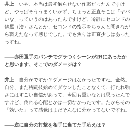
井上
いや、本当は最初触らせない作戦だったんですけ
ど、やっぱそううまくいかず、ちょっと正直そこは「ヤバ
いな」っていうのはあったんですけど、冷静にセコンドの
鶴屋（浩）さんとか、セコンドの指示をちゃんと聞きなが
ら戦えたなって感じでした。でも焦りは正直少しはあった
っすね。
——赤田選手のパンチでグラつくシーンが2Rにあったか
と思います、そこでのダメージは？
井上
自分がですか？ダメージはなかったですね、全然。
自分、まだ格闘技始めてダウンしたことなくて、打たれ強
さにはすごい自信があって。今回も重いなとは思ったんで
すけど、倒れる心配とかは一切なかったです。だからその
「効いた」って感覚はまだそんなに分かってないですね。
——逆に自分の打撃を相手に当てた手応えは？