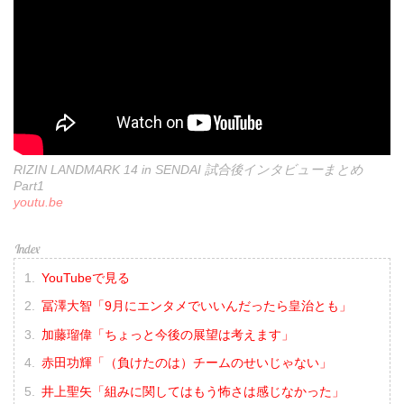
RIZIN LANDMARK 14 in SENDAI 試合後インタビューまとめ
Part1
youtu.be
YouTubeで見る
冨澤大智「9月にエンタメでいいんだったら皇治とも」
加藤瑠偉「ちょっと今後の展望は考えます」
赤田功輝「（負けたのは）チームのせいじゃない」
井上聖矢「組みに関してはもう怖さは感じなかった」