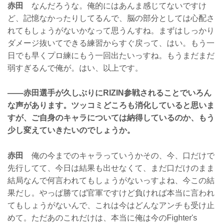
赤田
なんだろうな。俺的にはあんま感じてないですけ
ど、記憶なかったりしてるんで、脳の部分としては心配さ
れてもしょうがないかなって思うんすね。まずはしっかり
ダメージ抜いてできる練習からすぐ戻って、はい。もう一
日でも早くプロ練にもう一回出たいっすね。もうまだまだ
弱すぎるんで俺が。はい、以上です。
——赤田選手が久しぶりにRIZIN参戦されることでいろん
な声があります。ツッコミどころも消化していると思いま
すが、ご自身のキャラについては納得しているのか、もう
少し変えていきたいのでしょうか。
赤田
俺の今までのキャラっていうかその、今、口だけで
先行してて、今日は結果も出せなくて、まだ口だけのまま
結局なんで何言われてもしょうがないっすよね、今この結
果だし。やっぱ勝てば官軍ですけど負ければ本当に言われ
てもしょうがないんで、これは今はどんなアンチも受け止
めて。ただあのこれだけは、本当に俺は今のFighter's