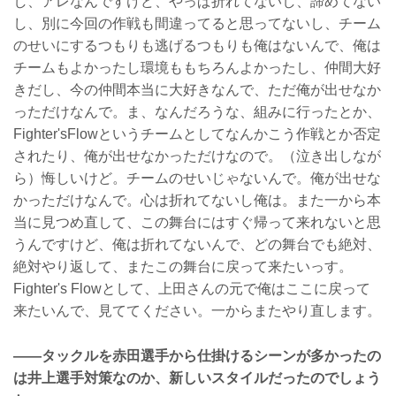
し、アレなんですけど、やっぱ折れてないし、諦めてない
し、別に今回の作戦も間違ってると思ってないし、チーム
のせいにするつもりも逃げるつもりも俺はないんで、俺は
チームもよかったし環境ももちろんよかったし、仲間大好
きだし、今の仲間本当に大好きなんで、ただ俺が出せなか
っただけなんで。ま、なんだろうな、組みに行ったとか、
Fighter'sFlowというチームとしてなんかこう作戦とか否定
されたり、俺が出せなかっただけなので。（泣き出しなが
ら）悔しいけど。チームのせいじゃないんで。俺が出せな
かっただけなんで。心は折れてないし俺は。また一から本
当に見つめ直して、この舞台にはすぐ帰って来れないと思
うんですけど、俺は折れてないんで、どの舞台でも絶対、
絶対やり返して、またこの舞台に戻って来たいっす。
Fighter's Flowとして、上田さんの元で俺はここに戻って
来たいんで、見ててください。一からまたやり直します。
——タックルを赤田選手から仕掛けるシーンが多かったの
は井上選手対策なのか、新しいスタイルだったのでしょう