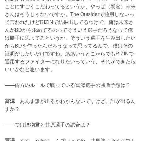
ことにすごくこだわってるというか、やっぱ（朝倉）未来
さんはそうじゃないですか。The Outsiderで通用しないっ
て言われたけどRIZINで結果出してるわけで、俺は未来さ
んがBDから求めてるのってそういう選手だろうなって俺
は勝手に思ってるというか、そういう選手を生み出したい
からBDを作ったんだろうなって思ってるんで、僕はその
証明がしたいだけですね。ああいうとこからでもRIZINで
通用するファイターになりたいっていう、それができたら
いいかなと思います。
——両方のルールで戦っている冨澤選手の勝敗予想は？
冨澤
あんま誰が出るかわかんないですけど、誰が出るん
すか？
——では怪物君と井原選手の試合は？
冨澤
ああ、うわあ、ムズいっすね。井原勝ちそうな気も