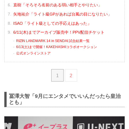
直樹「そろそろ名前のある弱い相手とやりたい」
矢地祐介「ライト級GPがあれば台風の目になりたい」
ISAO「ライト級としての手応えはあった」
6/11(木)までアーカイブ販売中！PPV配信チケット
RIZIN LANDMARK 14 in SENDAI 試合結果一覧
6/13(土)まで開催！KAKEHASHIコラボオークション
公式オンラインストア
1
2
冨澤大智「9月にエンタメでいいんだったら皇治
とも」