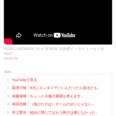
RIZIN LANDMARK 14 in SENDAI 試合後インタビューまとめ
Part1
youtu.be
YouTubeで見る
冨澤大智「9月にエンタメでいいんだったら皇治とも」
加藤瑠偉「ちょっと今後の展望は考えます」
赤田功輝「（負けたのは）チームのせいじゃない」
井上聖矢「組みに関してはもう怖さは感じなかった」