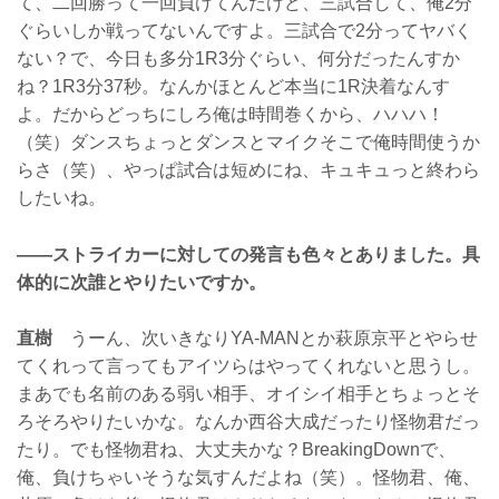
て、二回勝って一回負けてんだけど、三試合して、俺2分
ぐらいしか戦ってないんですよ。三試合で2分ってヤバく
ない？で、今日も多分1R3分ぐらい、何分だったんすか
ね？1R3分37秒。なんかほとんど本当に1R決着なんす
よ。だからどっちにしろ俺は時間巻くから、ハハハ！
（笑）ダンスちょっとダンスとマイクそこで俺時間使うか
らさ（笑）、やっぱ試合は短めにね、キュキュっと終わら
したいね。
——ストライカーに対しての発言も色々とありました。具
体的に次誰とやりたいですか。
直樹
うーん、次いきなりYA-MANとか萩原京平とやらせ
てくれって言ってもアイツらはやってくれないと思うし。
まあでも名前のある弱い相手、オイシイ相手とちょっとそ
ろそろやりたいかな。なんか西谷大成だったり怪物君だっ
たり。でも怪物君ね、大丈夫かな？BreakingDownで、
俺、負けちゃいそうな気すんだよね（笑）。怪物君、俺、