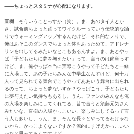
——ちょっとスタミナが心配になります。
直樹
そういうことっすか（笑）。ま、あのタイ人とか
さ、試合前ちょっと踊ってワイクルーっていう伝統的な踊
りでウォーミングアップするんだけど、それ的なノりで、
俺はあそこのダンスでちょっと体をあっためて、アドレナ
リンを出してるみたいなとこもあるんすよ。ま、あとやっ
ぱ「子どもたちに夢を与えたい」って、言うのは簡単っす
けど、ま、俺やっぱ本当に実際こうやって子どたちと一緒
に入場して、あの子たちみんな中学生なんすけど、何十万
人って見られてる舞台でこうやってああいう舞台に出られ
るのって、ちょっと夢ないすか？やっぱこう、子どもたち
に夢与えたい気持ちもあるし。うん。ファンのみんなも俺
の入場を楽しみにしてくれてる。昔で言うと須藤元気さん
みたいな、直樹の入場かっこいい、楽しみにしてるって言
う人も多いし、うん。ま、そんな長々とやってるわけゃな
いから。かっこよくないですか？俺的にすげえかっこいい
かなと思ってるんですけど、