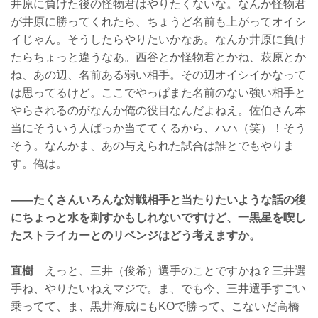
井原に負けた後の怪物君はやりたくないな。なんか怪物君
が井原に勝ってくれたら、ちょうど名前も上がってオイシ
イじゃん。そうしたらやりたいかなあ。なんか井原に負け
たらちょっと違うなあ。西谷とか怪物君とかね、萩原とか
ね、あの辺、名前ある弱い相手。その辺オイシイかなって
は思ってるけど。ここでやっぱまた名前のない強い相手と
やらされるのがなんか俺の役目なんだよねえ。佐伯さん本
当にそういう人ばっか当ててくるから、ハハ（笑）！そう
そう。なんかま、あの与えられた試合は誰とでもやりま
す。俺は。
——たくさんいろんな対戦相手と当たりたいような話の後
にちょっと水を刺すかもしれないですけど、一黒星を喫し
たストライカーとのリベンジはどう考えますか。
直樹
えっと、三井（俊希）選手のことですかね？三井選
手ね、やりたいねえマジで。ま、でも今、三井選手すごい
乗ってて、ま、黒井海成にもKOで勝って、こないだ高橋