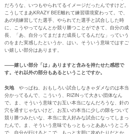
だろうな、いつもやられてるイメージだったんですけど。
こうしてまあKRAZY BEE離れて練習環境変わって。で、
あの頃練習してた選手、やられてた選手と試合しした時
に、こうやってなんとか競り勝つことができて、自分の成
長、「あ、自分ってまだまだ成長してるんだな」っていう
のをまた実感したというか、はい。そういう意味ではすご
い嬉しい部分はあります。
——嬉しい部分「は」ありますと含みを持たせた感想で
す。それ以外の部分もあるということですか。
矢地
やっぱね、おもしろい試合しなきゃダメなのは本当
分かってるんで、こういう、RIZINって大きい団体なん
で。ま、そういう意味でお互い本当になんだろうな、針の
穴を通すじゃないけど、お互いの本当に少しの隙をついて
競り勝つみたいな、本当に玄人好みな試合になってしまっ
たんで。ま、そういう意味でもっともっとああいうところ
で、自分が行けるとこで、もっと大胆に攻めたりだとか、