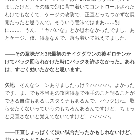
ましたけど、その後で別に背中着いてコントロールされた
わけでもなくて、ケージの攻防で、正直どっちつかずな展
開だったと思うんで。そういう意味ではまあ……別
に……、うん、「ヤバいな」とか思わなかったですし、あ
とケージ、僕、得意なんで、落ち着いて戦えてました。
——その意味だと3R最初のテイクダウンの後ギロチンか
けてバック回られかけた時にバックを許さなかった。あれ
は、すごく効いたかなと思います。
矢地
そんなシーンありましたっけ？ハハハハ。よかった
です。ま、でも本当あの攻防得意で相手のこと削ることが
できる自信もあるしスタミナもあるんで、バックはね、取
らせたくないっていうのもちろんあるんですけど、ちょっ
と見直さないと覚えてないですけど、ハハハハ。
——正直しょっぱくて渋い試合だったかもしれないけど、