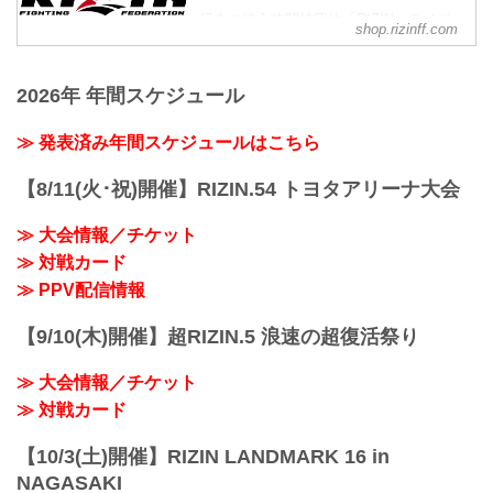
に、観戦では味わえない "唯一無二"のア
日本の総合格闘技団体「RIZIN（ライジ
イテムを出品！
shop.rizinff.com
ン）」の公式グッズ販売店。大会やイベ
オークションで出品されるアイテムは、
ントで着用して、RIZINを身近に感じよ
選手とファンとの絆を深める、ここでし
う。
か手に入らない貴重なアイテム。ファン
2026年 年間スケジュール
にとっては「一生の宝物」となること間
違いなし！
≫ 発表済み年間スケジュールはこちら
ラインナップには、選手たちの感謝の想
いを込めた、実使用サイン入りグローブ
【8/11(火･祝)開催】RIZIN.54 トヨタアリーナ大会
や入手困難なRIZINファイターによる直筆
サイン入りポス...
≫ 大会情報／チケット
≫ 対戦カード
≫ PPV配信情報
【9/10(木)開催】超RIZIN.5 浪速の超復活祭り
≫ 大会情報／チケット
≫ 対戦カード
【10/3(土)開催】RIZIN LANDMARK 16 in
NAGASAKI