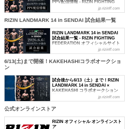
PPV配信情報 - RIZIN FIGHTING
FEDERATION オフィシャルサイト
jp.rizinff.com
RIZIN LANDMARK 14 in SENDAIのPPV
RIZIN LANDMARK 14 in SENDAI 試合結果一覧
配信チケットが、5月15日（金）12時より
RIZIN 100 CLUB、RIZIN LIVE、
ABEMA、U-NEXTにて販売がスタートし
RIZIN LANDMARK 14 in SENDAI
たぞ！（※スカパー！は5/23(土)販売開
試合結果一覧 - RIZIN FIGHTING
始）
FEDERATION オフィシャルサイト
お得なPPV前売りチケットは、大会前日
jp.rizinff.com
第8試合／扇久保博正 vs. 神龍誠
の6月5日（金）23:59まで販売！
フライ級タイトルマッチ
会場に来られない方、また会場にも行く
6/13(土)まで開催！KAKEHASHIコラボオークショ
RIZIN MMAルール：5分 3R（57.0kg）
が実況・解説ありで試合を見たい方は是
ン
（LOSE）扇久保博正 vs. 神龍誠（WIN）
非、お好きな配信サービスでRIZIN
3R判定（0-3）
LANDMARK 14 in SENDAIを全試合リア
≫ 試合結果詳細
ルタイ...
試合後から6/13（土）まで！RIZIN
第7試合／元谷友貴 vs. トニー・ララミー
LANDMARK 14 in SENDAI ×
RIZIN MMAルール：5分 3R（59.0kg）
KAKEHASHI コラボオークション
（LOSE）元谷友貴 vs. トニー・ララミー
開催！ - RIZIN FIGHTING
jp.rizinff.com
（WIN）
FEDERATION オフィシャルサイト
3R判定（0-3）
公式オンラインストア
今回のオークションも、オークションプ
≫ 試合結果詳細
ラットフォーム『KAKEHASHI』とのコ
第6試合／酒井リョウ vs. 貴賢神
ラボオークションの開催が決定し、ゼビ
RIZIN オフィシャル オンラインスト
RIZIN MMAルール：5分 3R（121.2kg）
オアリーナ仙台からRIZINファンの皆様
ア
...