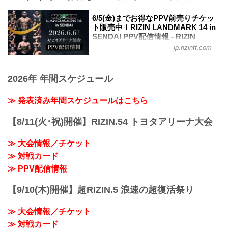
フライ級タイトルマッチ
大好評につき完売間近となっていたRIZIN
RIZIN MMAルール：5分 3R（57.0kg）
6/5(金)までお得なPPV前売りチケッ
LANDMARK 14 in SENDAIのチケット追
扇久保博正 vs. 神龍誠
ト販売中！RIZIN LANDMARK 14 in
加販売が決定したぞ！
第7試合／元谷友貴 vs. トニー・ララミー
SENDAI PPV配信情報 - RIZIN
追加販売は、明日5月23日（土）10時より
RIZIN MMAルール：5分 3R（57.0kg）
FIGHTING FEDERATION オフィシ
受付スタート！完売でチケットを手に入
jp.rizinff.com
元谷友貴 vs. トニー・ララミー
ャルサイト
れることが出来なかった方は是非、こ
第6試合／酒井リョウ vs. 貴賢神
の...
RIZIN LANDMARK 14 in SENDAIのPPV
RIZIN MMAルール：5分3R（120.0kg）
配信チケットが、5月15日（金）12時より
2026年 年間スケジュール
酒井リョウ vs. 貴賢神
RIZIN 100 CLUB、RIZIN LIVE、
第5試合／“ブラックパンサー”ベイノア
ABEMA、U-NEXTにて販売がスタートし
≫ 発表済み年間スケジュールはこちら
vs. 芳賀ビラル海
たぞ！（※スカパー！は5/23(土)販売開
...
始）
【8/11(火･祝)開催】RIZIN.54 トヨタアリーナ大会
お得なPPV前売りチケットは、大会前日
の6月5日（金）23:59まで販売！
≫ 大会情報／チケット
会場に来られない方、また会場にも行く
が実況・解説ありで試合を見たい方は是
≫ 対戦カード
非、お好きな配信サービスでRIZIN
≫ PPV配信情報
LANDMARK 14 in SENDAIを全試合リア
ルタイ...
【9/10(木)開催】超RIZIN.5 浪速の超復活祭り
≫ 大会情報／チケット
≫ 対戦カード