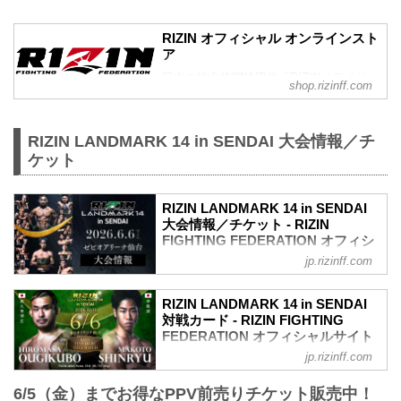
RIZIN オフィシャル オンラインスト
ア
日本の総合格闘技団体「RIZIN（ライジ
shop.rizinff.com
ン）」の公式グッズ販売店。大会やイベ
ントで着用して、RIZINを身近に感じよ
う。
RIZIN LANDMARK 14 in SENDAI 大会情報／チ
ケット
RIZIN LANDMARK 14 in SENDAI
大会情報／チケット - RIZIN
FIGHTING FEDERATION オフィシ
ャルサイト
jp.rizinff.com
更新情報
5/22（金）更新
RIZIN LANDMARK 14 in SENDAI
5/23（土）10時よりチケット追加販売が
対戦カード - RIZIN FIGHTING
決定！
FEDERATION オフィシャルサイト
5/23（土）10時よりチケット追加販売が
jp.rizinff.com
試合順
決定！RIZIN LANDMARK 14 in SENDAI -
第8試合／フライ級タイトルマッチ 扇久
RIZIN FIGHTING FEDERATION オフィシ
6/5（金）までお得なPPV前売りチケット販売中！
保博正 vs. 神龍誠
ャルサイト