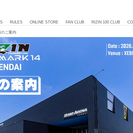
US
RULES
ONLINE STORE
FAN CLUB
RIZIN 100 CLUB
CO
 来場のご案内