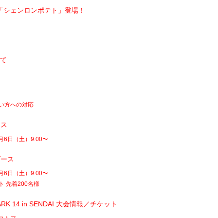
「シェンロンポテト」登場！
て
て
い方への対応
ース
月6日（土）9:00〜
ブース
月6日（土）9:00〜
 先着200名様
MARK 14 in SENDAI 大会情報／チケット