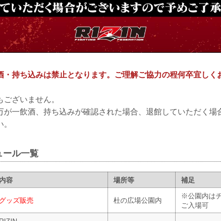
酒・持ち込みは禁止となります。ご理解ご協力の程何卒宜しく
もございません。
万が一飲酒、持ち込みが確認された場合、退館していただく場
い。
ュール一覧
内容
場所等
補足
※公園内は
グッズ販売
杜の広場公園内
ご入場可