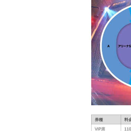
券種
料
VIP席
11