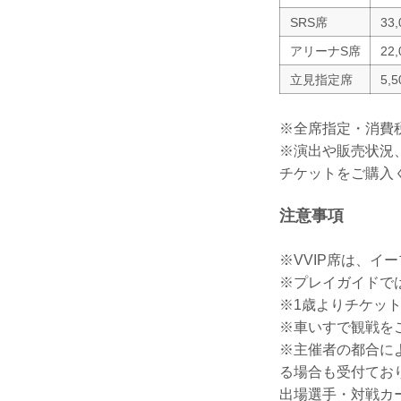
SRS席
33
アリーナS席
22
立見指定席
5,
※全席指定・消費
※演出や販売状況
チケットをご購入
注意事項
※VVIP席は、イ
※プレイガイドで
※1歳よりチケッ
※車いすで観戦を
※主催者の都合に
る場合も受付てお
出場選手・対戦カ