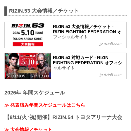
RIZIN.53 大会情報／チケット
RIZIN.53 大会情報／チケット -
RIZIN FIGHTING FEDERATION オ
フィシャルサイト
jp.rizinff.com
RIZIN.53 大会概要
開催日時
2026年5月10日（日）12:00開場（予定）
RIZIN.53 対戦カード - RIZIN
／14:00開始（予定）
FIGHTING FEDERATION オフィシ
※開場・開始時間は予定です。決定次第
ャルサイト
RIZIN FFオフィシャルサイトにてご案内
jp.rizinff.com
ライト級タイトルマッチ／イルホム・ノ
します。
ジモフ vs. ルイス・グスタボ
会場
ライト級タイトルマッチ
GLION ARENA KOBE
2026年 年間スケジュール
RIZIN MMAルール：5分3R（71.0kg）
阪急「神戸三宮駅」：徒歩 約18分
イルホム・ノジモフ vs. ルイス・グスタ
阪神「神戸三宮駅」：徒歩 約17分
ボ
≫ 発表済み年間スケジュールはこちら
JR「三ノ宮駅」：徒歩 約20分
太田忍 vs. 金太郎
ポートライナー「ポートターミナル
RIZIN MMAルール：5分3R（61.0kg）
【8/11(火･祝)開催】RIZIN.54 トヨタアリーナ大会
駅」：徒歩 約13分
太田忍 vs. 金太郎
アクセス情報 : TOTTEI | GLION ARENA
高木凌 vs. リー・カイウェン
KOBE
≫ 大会情報／チケット