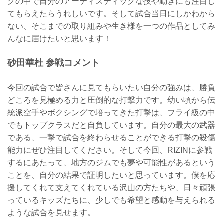
グの中で自分のアーティスティックな技や動きにも注目し
てもらえたらうれしいです。そして試合当日にしかわから
ない、そこまでの取り組みや生き様を一つの作品としてみ
んなに届けたいと思います！
砂田華杜 参戦コメント
今回の試合で皆さんに見てもらいたい自分の強みは、勝負
どころを見極める力と圧倒的な打撃力です。幼い頃から伝
統派空手やボクシングで培ってきた打撃は、フライ級の中
でもトップクラスだと自負しています。自分の最大の武器
である、一撃で試合を終わらせることができる打撃の殺傷
能力にぜひ注目してください。そして今回、RIZINに参戦
するにあたって、地方のジムでも夢や可能性があるという
ことを、自分の結果で証明したいと思っています。僕を応
援してくれて支えてくれている沢山の方たちや、日々頑張
っているキッズたちに、少しでも希望と感動を与えられる
ような試合を見せます。