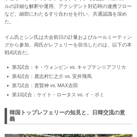
ルの詳細な解釈や運用、アクシデント対応時の連携フロー
など、細部にわたるすり合わせを行い、共通認識を深め
た。
イム氏とシン氏は大会前日の計量およびルールミーティン
グから参加。両氏がレフェリーを担当したのは、以下の本
戦4試合だ。
第3試合：キ・ウォンビン vs. キャプテン☆アフリカ
第4試合：鹿志村仁之介 vs. 安井飛馬
第7試合：貴賢神 vs. MAX吉田
第10試合：ケイト・ロータス vs. イ・ボミ
韓国トップレフェリーの知見と、日韓交流の意
義