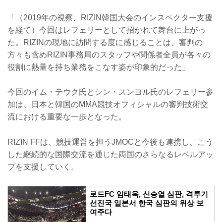
「（2019年の視察、RIZIN韓国大会のインスペクター支援
を経て）今回はレフェリーとして招かれて舞台に上がっ
た。RIZINの現地に訪問する度に感じることは、審判の
方々も含めRIZIN事務局のスタッフや関係者全員が各々の
役割に熱量を持ち業務をこなす姿が印象的だった」
今回のイム・テウク氏とシン・スンヨル氏のレフェリー参
加は、日本と韓国のMMA競技オフィシャルの審判技術交
流における重要な一歩となった。
RIZIN FFは、競技運営を担うJMOCと今後も連携し、こう
した継続的な国際交流を通じた両国のさらなるレベルアッ
プを支援していく。
로드FC 임태욱, 신승열 심판, 격투기
선진국 일본서 한국 심판의 위상 보
여주다