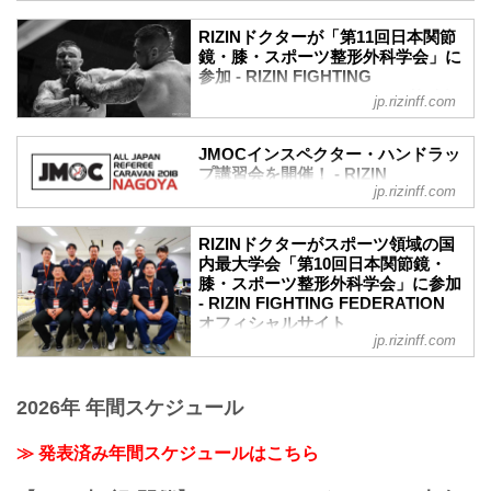
ャルサイト
RIZINドクターが「第11回日本関節
手外科学研究の最新の知見が掲載されて
鏡・膝・スポーツ整形外科学会」に
いる『日本手外科学会誌』にRIZIN医療部
参加 - RIZIN FIGHTING
の羽田晋之介ドクターによる論文「トッ
FEDERATION オフィシャルサイト
jp.rizinff.com
プレベルの総合格闘技大会における手指
2019年6月13日（木）、札幌コンベンシ
外傷の発生状況と特徴」と題した論文が
ョンセンターにて行われた第11回日本関
掲載された。
JMOCインスペクター・ハンドラッ
節鏡・膝・スポーツ整形外科学会で「ワ
これは2015年のRIZIN旗揚げから2021年
プ講習会を開催！ - RIZIN
ールドクラスの総合格闘技大会における
jp.rizinff.com
までに出場したのべ666選手を対象にした
FIGHTING FEDERATION オフィシ
階級ごとの外傷発生率特徴」について
ャルサイト
データを取りまとめたものだ。この論文
RIZIN医療部の羽田晋之介先生を筆頭に、
は、日本手外科学会誌（J Jpn Soc Surg
MMA競技オフィシャルの第三者機関の一
RIZINドクターがスポーツ領域の国
諌山和男先生、川口慶先生、金成道先生
Hand），第39巻 第5号 P.734-P.737，
般社団法人日本 MMA 審判機構(JMOC/ジ
内最大学会「第10回日本関節鏡・
らが発表した。
2023に掲載されている（論文閲覧は有
膝・スポーツ整形外科学会」に参加
ェイ モック)講習会イベント「JMOC ALL
総合格闘技は外傷発生頻度の高い競技で
料）。
- RIZIN FIGHTING FEDERATION
JAPAN REFEREE CARAVAN 2018
あり、筋力・体重が脳震盪の外傷発生率
興味のある方は是非...
オフィシャルサイト
NAGOYA」を8月11日（土）に公武堂
に影響を与えることが予想され、体重別
jp.rizinff.com
MACS（愛知県）で開催することが決定
6月14日(木)、福岡国際会議場（福岡県）
の外傷発生状況を調査し、競技特性を明
し、新井誠介氏によるハンドラップ実
にて開催される医療系学会「第10回日本
らかにする事が目的だ。
演・解説のJMOCインスペクター・ハン
関節鏡・膝・スポーツ整形外科学会」に
調査方法はRIZINに出場した178名を対象
2026年 年間スケジュール
ドラップ講習会が行われる。
て、RIZINドクターチームが参加し、研究
に...
新井誠介氏は、NEO BOXING STYLE代
発表を行う。
表、RIZIN FF競技オフィシャル・ハンド
≫ 発表済み年間スケジュールはこちら
演題名は「ワールドクラスの総合格闘技
ラップ専担を務め、アマチュアボクシ
大会における身体部位ごとの外傷発生率