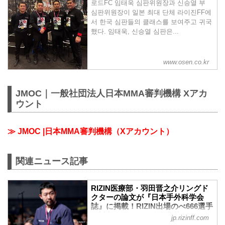
로드FC 임태욱 심판위원장과 신승열 부
심판위원장이 일본 최대 단체 라이진FF에
서 한국 심판들의 클래스를 보여주고 귀국
했다. 임태욱, 신승열 심판은...
www.osen.co.kr
JMOC｜一般社団法人日本MMA審判機構 Xアカ
ウント
≫ JMOC |日本MMA審判機構（Xアカウント）
関連ニュース記事
RIZIN医療部・羽田晋之介リングド
クターの論文が『日本手外科学会
誌』に掲載！RIZIN出場のべ666選手
を対象にしたデータを集約 - RIZIN
jp.rizinff.com
FIGHTING FEDERATION オフィシ