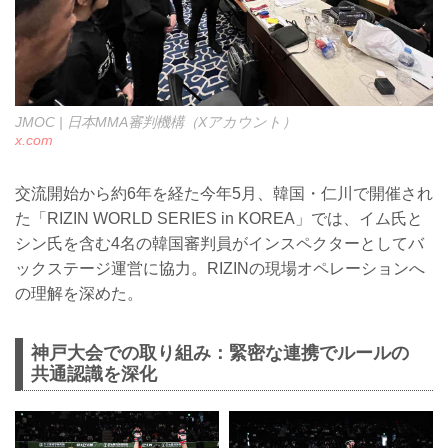
JMOC | 日本MMA審判機構（Xアカウント）
x.com
交流開始から約6年を経た今年5月、韓国・仁川で開催され
た「RIZIN WORLD SERIES in KOREA」では、イム氏と
シン氏を含む4名の韓国審判員がインスペクターとしてバ
ックステージ運営に協力。RIZINの現場オペレーションへ
の理解を深めた。
神戸大会での取り組み：緊密な連携でルールの
共通認識を深化