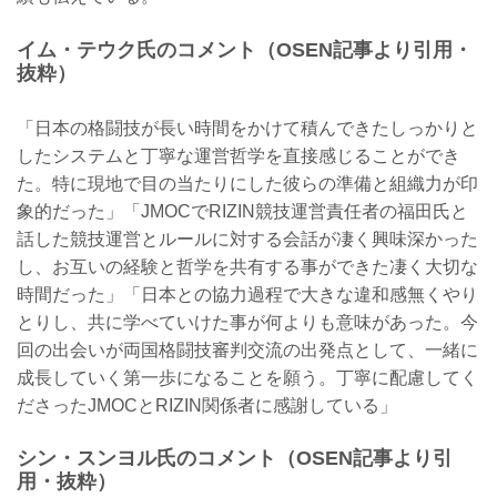
イム・テウク氏のコメント（OSEN記事より引用・
抜粋）
「日本の格闘技が長い時間をかけて積んできたしっかりと
したシステムと丁寧な運営哲学を直接感じることができ
た。特に現地で目の当たりにした彼らの準備と組織力が印
象的だった」「JMOCでRIZIN競技運営責任者の福田氏と
話した競技運営とルールに対する会話が凄く興味深かった
し、お互いの経験と哲学を共有する事ができた凄く大切な
時間だった」「日本との協力過程で大きな違和感無くやり
とりし、共に学べていけた事が何よりも意味があった。今
回の出会いが両国格闘技審判交流の出発点として、一緒に
成長していく第一歩になることを願う。丁寧に配慮してく
ださったJMOCとRIZIN関係者に感謝している」
シン・スンヨル氏のコメント（OSEN記事より引
用・抜粋）