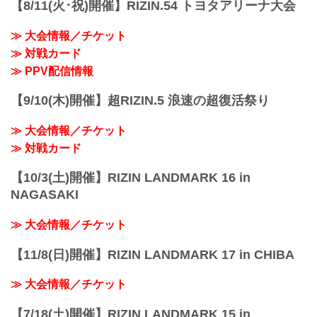
ン...
【8/11(火･祝)開催】RIZIN.54 トヨタアリーナ大会
の特徴」で、羽田晋之介先生（順天堂大
学整形外科）を筆頭演者に、RIZIN医療部
の諌山和男先生（医療法人社団伸和会 多
≫ 大会情報／チケット
摩脳神経外科）、川口慶先生（医療法人
≫ 対戦カード
社団薫風会 かわぐち整形外科）、金成道
≫ PPV配信情報
先生（医療法人社団成煌会 瑞江整形外
科）、諸橋達先生、岩崎英...
【9/10(木)開催】超RIZIN.5 浪速の超復活祭り
≫ 大会情報／チケット
≫ 対戦カード
【10/3(土)開催】RIZIN LANDMARK 16 in
NAGASAKI
≫ 大会情報／チケット
【11/8(日)開催】RIZIN LANDMARK 17 in CHIBA
≫ 大会情報／チケット
【7/18(土)開催】RIZIN LANDMARK 15 in