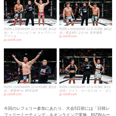
RIZIN LANDMARK 12 in KOBE 第3試
RIZIN LANDMARK 12 in KOBE 第4試
合／キ・ウォンビン vs. キャプテン☆
合／鹿志村仁之介 vs. 安井飛馬
アフリカ
jp.rizinff.com
jp.rizinff.com
RIZIN LANDMARK 12 in KOBE 第7試
RIZIN LANDMARK 12 in KOBE 第10
合／貴賢神 vs. MAX吉田
試合／ケイト・ロータス vs. イ・ボミ
jp.rizinff.com
jp.rizinff.com
今回のレフェリー参加にあたり、大会5日前には「日韓レ
フェリーミーティング」をオンラインで実施。RIZINルー