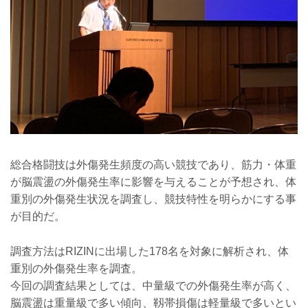
総合格闘技は外傷発生頻度の高い競技であり、筋力・体重
が脳震盪の外傷発生率に影響を与えることが予想され、体
重別の外傷発生状況を調査し、競技特性を明らかにする事
が目的だ。
調査方法はRIZINに出場した178名を対象に解析され、体
重別の外傷発生率を調査。
今回の調査結果としては、中量級での外傷発生率が高く、
脳震盪は重量級で多い傾向、靱帯損傷は軽量級で多いとい