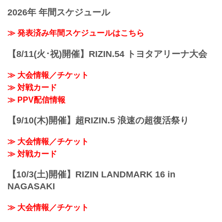
10/27（月）更新
2026年 年間スケジュール
チケットは完売いたしました。
RIZIN LANDMARK 12 in KOBEのご観戦
はPPVチケットをお買い求めの上、ライ
≫ 発表済み年間スケジュールはこちら
ブ配信でお楽しみください。
RIZIN LANDMARK 12 in KOBE 大会概要
【8/11(火･祝)開催】RIZIN.54 トヨタアリーナ大会
開催日時
2025年11月3日（月・祝）11:00開場／
≫ 大会情報／チケット
13:00開始
≫ 対戦カード
※オープニングファイトは11:30開始予定
会場
≫ PPV配信情報
GLION ARENA KOBE
阪急「神戸三宮駅」：徒歩 約18分
【9/10(木)開催】超RIZIN.5 浪速の超復活祭り
阪神「神戸三宮駅」：徒歩 約17分
JR「三ノ宮駅」：...
≫ 大会情報／チケット
≫ 対戦カード
【10/3(土)開催】RIZIN LANDMARK 16 in
NAGASAKI
≫ 大会情報／チケット