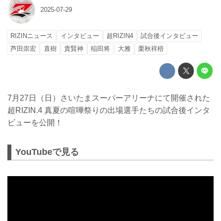
2025-07-29
RIZINニュース
インタビュー
超RIZIN4
試合後インタビュー
芦田崇宏
直樹
貴賢神
稲田将
大雅
栗秋祥梧
7月27日（日）さいたまスーパーアリーナにて開催された
超RIZIN.4 真夏の喧嘩祭りの出場選手たちの試合後インタ
ビューを公開！
YouTubeで見る