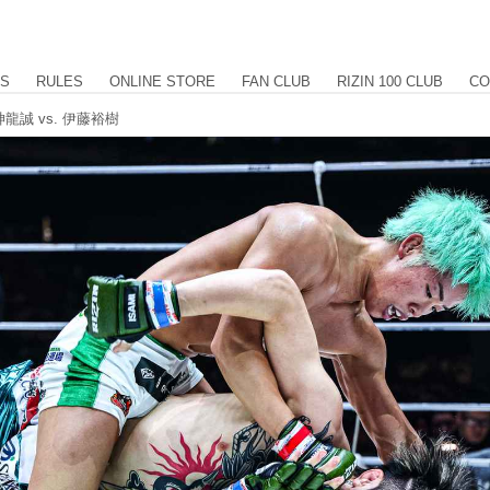
US
RULES
ONLINE STORE
FAN CLUB
RIZIN 100 CLUB
CO
龍誠 vs. 伊藤裕樹