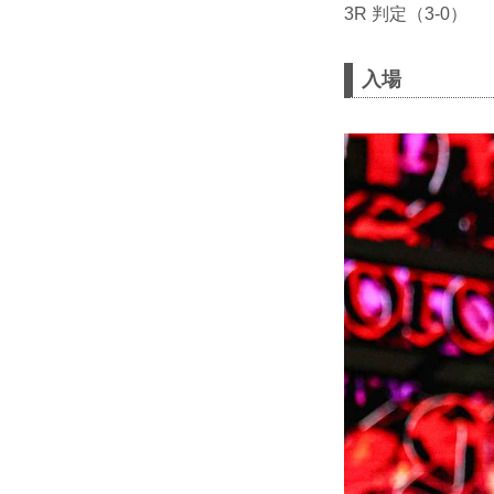
3R 判定（3-0）
入場