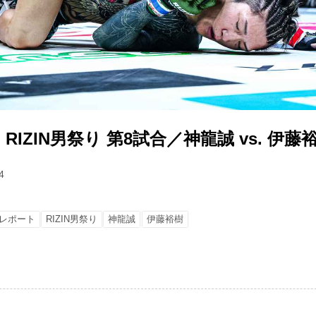
IZIN男祭り 第8試合／神龍誠 vs. 伊藤
4
レポート
RIZIN男祭り
神龍誠
伊藤裕樹