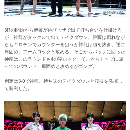
3Rの開始から伊藤が跳びヒザで出て打ち合いを仕掛ける
が、神龍がタックルで出てテイクダウン。伊藤は倒れなが
らもギロチンでカウンターを狙うが神龍は頭を抜き、逆に
肩固め、アームロックと攻める。そこからバックに回った
神龍はこのラウンドも4の字ロック。そこからトップに回
ってのパウンド、肩固めと攻めるがゴング。
判定は3-0で神龍。持ち味のテイクダウンと寝技を発揮し
て勝利した。