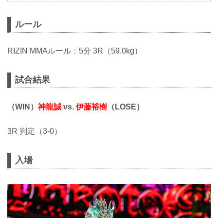
ルール
RIZIN MMAルール：5分 3R（59.0kg）
試合結果
（WIN）
神龍誠
vs.
伊藤裕樹
（LOSE）
3R 判定（3-0）
入場