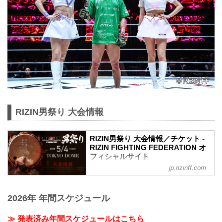
RIZIN男祭り 大会情報
RIZIN男祭り 大会情報／チケット -
RIZIN FIGHTING FEDERATION オ
フィシャルサイト
jp.rizinff.com
MOVIE
- YouTube
youtu.be
2026年 年間スケジュール
大会名について
「THE MATCH 2」として開催を予定して
いた本大会は、以下の通り名称を改めま
≫ 発表済み年間スケジュールはこちら