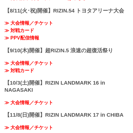
す。
旧：THE MATCH 2（ザ マッチツー）
【8/11(火･祝)開催】RIZIN.54 トヨタアリーナ大会
↓
新：RIZIN男祭り（ライジンおとこまつ
≫ 大会情報／チケット
り）
≫ 対戦カード
RIZIN男祭り 大会概要
開催日時
≫ PPV配信情報
2025年5月4日（日）11:00開場／ 13:00開
始
【9/10(木)開催】超RIZIN.5 浪速の超復活祭り
※オープニングファイトは11:45開始予定
会場
≫ 大会情報／チケット
東京ドーム
※会場駐車場はございません。ご来場の
≫ 対戦カード
お客様は公共交通機関をご利用くださ
い。
【10/3(土)開催】RIZIN LANDMARK 16 in
JR「水...
NAGASAKI
≫ 大会情報／チケット
【11/8(日)開催】RIZIN LANDMARK 17 in CHIBA
≫ 大会情報／チケット