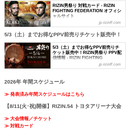
いた本大会は、以下の通り名称を改めま
RIZIN男祭り 対戦カード - RIZIN
す。
FIGHTING FEDERATION オフィシ
旧：THE MATCH 2（ザ マッチツー）
ャルサイト
↓
jp.rizinff.com
大会名について
新：RIZIN男祭り（ライジンおとこまつ
「THE MATCH 2」として開催を予定して
り）
5/3（土）までお得なPPV前売りチケット販売中！
いた本大会は、以下の通り名称を改めま
RIZIN男祭り 大会概要
す。
開催日時
旧：THE MATCH 2（ザ マッチツー）
5/3（土）までお得なPPV前売りチ
2025年5月4日（日）12:00開場（予定）
↓
ケット販売中！RIZIN男祭り PPV配
14:00開始（予定）
新：RIZIN男祭り（ライジンおとこまつ
信情報 - RIZIN FIGHTING
※開場・開始時間は予定です。決定次第
り）
FEDERATION オフィシャルサイト
RIZIN FFオフィシャルサイトにてご案内
jp.rizinff.com
フェザー級タイトルマッチ／クレベル・
します。
RIZIN男祭りのPPV配信チケットが、本日
コイケ vs. ラジャブアリ・シェイドゥラ
会場
4月4日（金）12時よりRIZIN 100 CLUB、
エフ
東京ドーム
2026年 年間スケジュール
ABEMA、U-NEXT、RIZIN LIVEにて販売
フェザー級タイトルマッチ
※会場駐車場はございません。ご来場の
がスタートしたぞ！（※スカパー！は
RIZIN MMAルール：5分 3R（66.0kg）
お客様は公共交通機関をご利用くださ
※4/15（火）販売開始）
≫ 発表済み年間スケジュールはこちら
クレベル・コイケ vs. ラジャブアリ・シ
い。
お得なPPV前売りチケットは、大会前日
ェイドゥラエフ
...
の5月3日（土）23:59まで販売！
【8/11(火･祝)開催】RIZIN.54 トヨタアリーナ大会
ヒロヤ vs. 篠塚辰樹
会場に来られない方、また会場にも行く
RIZIN MMAルール：5分 3R（57.0...
が実況・解説ありで試合を見たい方は是
≫ 大会情報／チケット
非、お好きな配信サービスでRIZIN男祭り
≫ 対戦カード
を全試合リアルタイムで視聴しよう！