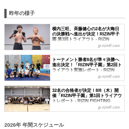
昨年の様子
横内三旺、⻫藤健心の2名が大晦日
の決勝戦へ進出が決定！RIZIN甲子
園 第3回トライアウト - RIZIN
FIGHTING FEDERATION オフィシ
jp.rizinff.com
ャルサイト
2024年11月2日（土）都内某所にて、未
トーナメント勝者8名が準々決勝へ
来のスター選手発掘を目的としたプロジ
進出決定！「RIZIN甲子園」第2回ト
ェクト「RIZIN甲子園」の第3回トライア
ライアウト実施レポート - RIZIN
ウトが実施された。
FIGHTING FEDERATION オフィシ
jp.rizinff.com
会場には「RIZIN甲子園」第2回トライア
ャルサイト
ウトの合格者8名が集まり、大晦日出場権
2024年8月25日（日）都内某所にて、未
を賭けたトーナメントの準々決勝、準決
32名の合格者が決定！8/8（木）開
来のスター選手発掘を目的としたプロジ
勝が行われた。
催「RIZIN甲子園」第1回トライアウ
ェクト「RIZIN甲子園」の第2回トライア
トレポート - RIZIN FIGHTING
大晦日に勝ち上がった2名と試合結果は以
ウトが開催された。
FEDERATION オフィシャルサイト
下の通りです。
jp.rizinff.com
会場には「RIZIN甲子園」第1回トライア
RIZIN甲子園 第3回トライアウト合格者
2024年8月8日（木）都内某所にて、未来
ウトの合格者30名（※2名が怪我により辞
（2名）
のスター選手発掘を目的としたプロジェ
退）が集まり、大晦日への出場権を賭け
横内三旺
2026年 年間スケジュール
クト「RIZIN甲子園」の第1回トライアウ
たトーナメントを形式の試合が行われ
横内三旺