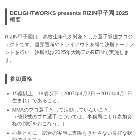
DELiGHTWORKS presents RIZIN甲子園 2025
概要
RIZIN甲⼦園は、高校生年代を対象とした選手発掘プロジ
ェクトです。書類選考やトライアウトを経て決勝トーナメ
ントを行い、決勝戦は2025年大晦日のRIZINで実施しま
す。
参加資格
15歳以上、18歳以下（2007年4⽉2⽇〜2010年4⽉1⽇
⽣まれ）であること。
MMAのプロ選手として活動していないこと。
（他競技のプロ選手については、事務局により参加資
格の判断をおこなう。）
心身ともに、試合の実施に支障をきたさない良好な状
態であること。