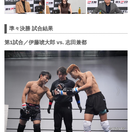
準々決勝 試合結果
第1試合／伊藤琥大郎 vs. 志田兼都