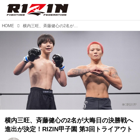
HOME
横内三旺、⻫藤健心の2名が大晦日の決勝戦へ進出が決定！RIZIN甲子園 第3回トライアウト
横内三旺、⻫藤健心の2名が大晦日の決勝戦へ
進出が決定！RIZIN甲子園 第3回トライアウト