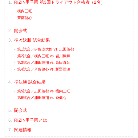
RIZIN甲子園 第3回トライアウト合格者（2名）
横内三旺
⻫藤健心
開会式
準々決勝 試合結果
第1試合／伊藤琥大郎 vs. 志田兼都
第2試合／横内三旺 vs. 岩川翔輝
第3試合／浦田陸翔 vs. 高田真音
第4試合／⻫藤健心 vs. 杉野亜漣
準決勝 試合結果
第5試合／志田兼都 vs. 横内三旺
第6試合／浦田陸翔 vs. 斉健心
閉会式
RIZIN甲子園とは
関連情報