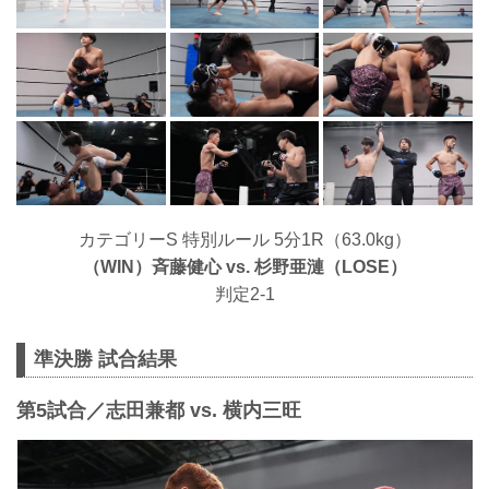
カテゴリーS 特別ルール 5分1R（63.0kg）
（WIN）⻫藤健心 vs. 杉野亜漣（LOSE）
判定2-1
準決勝 試合結果
第5試合／志田兼都 vs. 横内三旺