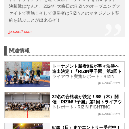
決勝戦はなんと、2024年大晦日のRIZINのオープニングフ
ァイトで実施！そして優勝者はRIZINとのマネジメント契
約を結ぶことが出来るぞ！
jp.rizinff.com
関連情報
トーナメント勝者8名が準々決勝へ
進出決定！「RIZIN甲子園」第2回ト
ライアウト実施レポート - RIZIN
FIGHTING FEDERATION オフィシ
jp.rizinff.com
ャルサイト
2024年8月25日（日）都内某所にて、未
32名の合格者が決定！8/8（木）開
来のスター選手発掘を目的としたプロジ
催「RIZIN甲子園」第1回トライアウ
ェクト「RIZIN甲子園」の第2回トライア
トレポート - RIZIN FIGHTING
ウトが開催された。
FEDERATION オフィシャルサイト
jp.rizinff.com
会場には「RIZIN甲子園」第1回トライア
2024年8月8日（木）都内某所にて、未来
ウトの合格者30名（※2名が怪我により辞
のスター選手発掘を目的としたプロジェ
退）が集まり、大晦日への出場権を賭け
6/30（日）までエントリー受付中！