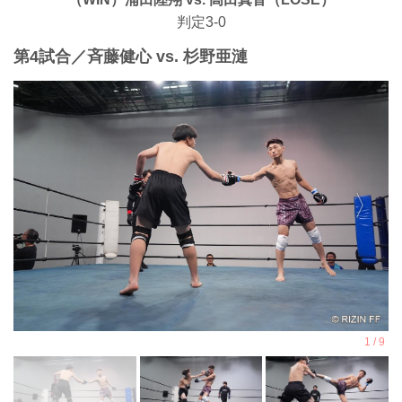
判定3-0
第4試合／⻫藤健心 vs. 杉野亜漣