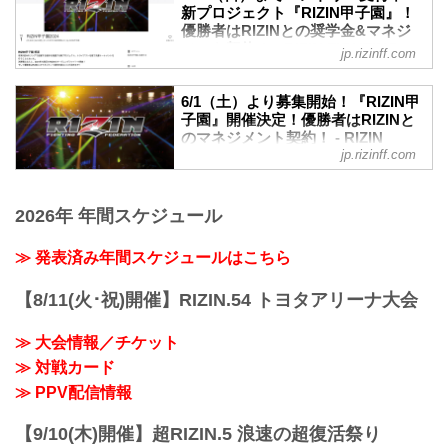
クト「RIZIN甲子園」の第1回トライアウ
たトーナメントを形式の試合が行われ
新プロジェクト『RIZIN甲子園』！
トが開催された。
優勝者はRIZINとの奨学⾦&マネジ
た。
会場には書類審査を通過した約150名の参
メント契約！ - RIZIN FIGHTING
RIZIN甲子園とは
jp.rizinff.com
加者が集まり、午前のプログラム終了後
FEDERATION オフィシャルサイト
RIZIN甲子園 理念
に合格者50名が発表、合格者のみで午後
RIZINのリングで活躍する選手を発掘する
未来のスター選手発掘を目的とした新プ
のプログラムが実施された。
6/1（土）より募集開始！『RIZIN甲
新プロジェクト。トライアウトを経て決
ロジェクト『RIZIN甲子園』のエントリー
子園』開催決定！優勝者はRIZINと
RIZIN甲子園とは
勝トーナメントを行います。決勝戦はな
が、6月1日（土）12時よりスタート！
のマネジメント契約！ - RIZIN
「RIZIN甲子園」理念
んと、2024年大晦日のRIZINの...
このプロジェクトでは15〜18歳の男性を
jp.rizinff.com
FIGHTING FEDERATION オフィシ
RIZINのリングで活躍する選手を発掘する
対象に、「本気でRIZINのリングに上がり
ャルサイト
新プロジェクト。トライアウトを経て決
たい」「MMAに人生をかけてみたい」そ
勝トーナメントを行います。決勝戦はな
RIZINのリングで活躍する選手を発掘する
んな熱い気持ちを持った将来のスター選
2026年 年間スケジュール
んと、2024年大晦日のRIZINのオープニ
新プロジェクト『RIZIN甲子園』が始動！
手候補を大募集！
ングファ...
RIZIN甲子園 概要
我こそは将来のRIZINスター候補だ！とい
≫ 発表済み年間スケジュールはこちら
RIZINのリングで活躍する選手を発掘する
う方は、出場者募集ページ、募集条件等
新プロジェクト。トライアウトを経て決
をご確認の上、『RIZIN甲子園』にエント
勝トーナメントを行います。
【8/11(火･祝)開催】RIZIN.54 トヨタアリーナ大会
リーしよう！
決勝戦はなんと、2024年大晦日のRIZIN
RIZIN甲子園 概要
のオープニングファイトで実施！
RIZINのリングで活躍する選手を発掘する
≫ 大会情報／チケット
そして優勝者はRIZINとのマネジメント契
新...
≫ 対戦カード
約を結ぶことが出来るぞ！
募集期間
≫ PPV配信情報
2024年6月1日（土）〜6月30日（日）
応募条件
【9/10(木)開催】超RIZIN.5 浪速の超復活祭り
項目 条件