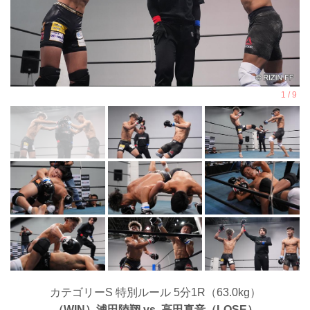
カテゴリーS 特別ルール 5分1R（63.0kg）
（WIN）浦田陸翔 vs. 高田真音（LOSE）