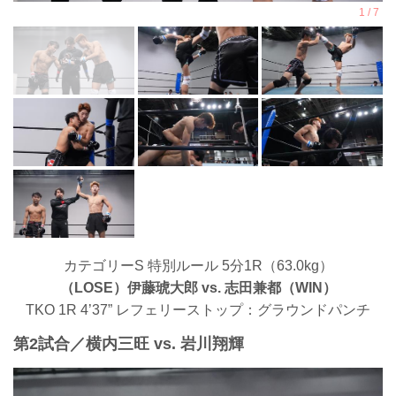
カテゴリーS 特別ルール 5分1R（63.0kg）
（LOSE）伊藤琥大郎 vs. 志田兼都（WIN）
TKO 1R 4’37” レフェリーストップ：グラウンドパンチ
第2試合／横内三旺 vs. 岩川翔輝