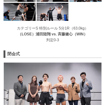
カテゴリーS 特別ルール 5分1R（63.0kg）
（LOSE）浦田陸翔 vs. ⻫藤健心（WIN）
判定0-3
閉会式