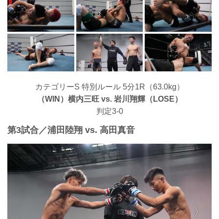
カテゴリーS 特別ルール 5分1R（63.0kg）
（WIN）横内三旺 vs. 岩川翔輝（LOSE）
判定3-0
第3試合／浦田陸翔 vs. 高田真音