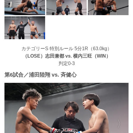
カテゴリーS 特別ルール 5分1R（63.0kg）
（LOSE）志田兼都 vs. 横内三旺（WIN）
判定0-3
第6試合／浦田陸翔 vs. 斉健心