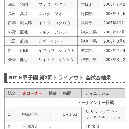
浦田 陸翔
ウラタ リクト
大阪府
2006年7月21
高田 真音
タカダ マオ
静岡県
2006年9月5
伊藤 琥大郎
イトウ コタロウ
兵庫県
2007年10月2
杉野 亜漣
スギノ アレン
神奈川県
2006年12月2
志田 兼都
シダ ケント
神奈川県
2006年8月6
岩川 翔輝
イワカワ ショウキ
熊本県
2007年2月4
斉藤 健心
サイトウ ケンシン
神奈川県
2008年6月24
RIZIN甲子園 第2回トライアウト 全試合結果
試合
赤コーナー
勝敗
時間
フィニッシュ
トーナメント一回戦
SUB タップアウト
1
中島唯翔
○
1R 1’52
リアネイキッドチョー
2
三浦颯太
×
-
判定0-3