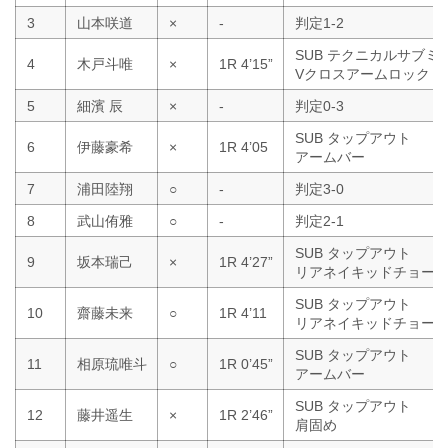
3
山本咲道
×
-
判定1-2
SUB テクニカルサブミ
4
木戸斗唯
×
1R 4’15”
Vクロスアームロック
5
細濱 辰
×
-
判定0-3
SUB タップアウト
6
伊藤豪希
×
1R 4’05
アームバー
7
浦田陸翔
○
-
判定3-0
8
武山侑雅
○
-
判定2-1
SUB タップアウト
9
坂本瑞己
×
1R 4’27”
リアネイキッドチョー
SUB タップアウト
10
齋藤未来
○
1R 4’11
リアネイキッドチョー
SUB タップアウト
11
相原琉唯斗
○
1R 0’45”
アームバー
SUB タップアウト
12
藤井遥生
×
1R 2’46”
肩固め