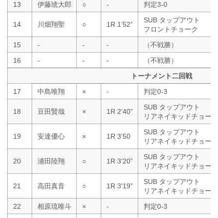
13
伊藤琥大郎
○
-
判定3-0
SUB タップアウト
14
川畑翔聖
○
1R 1’52”
フロントチョーク
15
-
-
-
（不戦勝）
16
-
-
-
（不戦勝）
トーナメント二回戦
17
中島唯翔
×
-
判定0-3
SUB タップアウト
18
豆田賢哉
×
1R 2’40”
リアネイキッドチョー
SUB タップアウト
19
安達優心
×
1R 3’50
リアネイキッドチョー
SUB タップアウト
20
浦田陸翔
○
1R 3’20”
リアネイキッドチョー
SUB タップアウト
21
高田真音
○
1R 3’19”
リアネイキッドチョー
22
相原琉唯斗
×
-
判定0-3