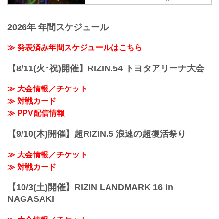
対象に、「本気でRIZINのリングに上がり
ャルサイト
新プロジェクト。トライアウトを経て決
たい」「MMAに人生をかけてみたい」そ
勝トーナメントを行います。決勝戦はな
RIZINのリングで活躍する選手を発掘する
んな熱い気持ちを持った将来のスター選
2026年 年間スケジュール
んと、2024年大晦日のRIZINのオープニ
新プロジェクト『RIZIN甲子園』が始動！
手候補を大募集！
ングファ...
RIZIN甲子園 概要
我こそは将来のRIZINスター候補だ！とい
≫ 発表済み年間スケジュールはこちら
RIZINのリングで活躍する選手を発掘する
う方は、出場者募集ページ、募集条件等
新プロジェクト。トライアウトを経て決
をご確認の上、『RIZIN甲子園』にエント
勝トーナメントを行います。
【8/11(火･祝)開催】RIZIN.54 トヨタアリーナ大会
リーしよう！
決勝戦はなんと、2024年大晦日のRIZIN
RIZIN甲子園 概要
のオープニングファイトで実施！
RIZINのリングで活躍する選手を発掘する
≫ 大会情報／チケット
そして優勝者はRIZINとのマネジメント契
新...
≫ 対戦カード
約を結ぶことが出来るぞ！
募集期間
≫ PPV配信情報
2024年6月1日（土）〜6月30日（日）
応募条件
【9/10(木)開催】超RIZIN.5 浪速の超復活祭り
項目 条件
性別 男性のみ
≫ 大会情報／チケット
年齢 15歳以上、18歳以下の男子
≫ 対戦カード
体重 ...
【10/3(土)開催】RIZIN LANDMARK 16 in
NAGASAKI