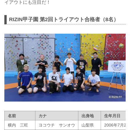
イアウトにも注目だ！
RIZIN甲子園 第2回トライアウト合格者（8名）
名前
カナ
出身地
生年月日
横内 三旺
ヨコウチ サンオウ
山梨県
2006年7月23