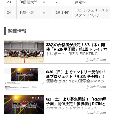
23
伊藤琥大郎
○
-
判定3-0
TKO レフェリーストッ
24
杉野亜漣
○
1R 1’46”
スタンドパンチ
関連情報
32名の合格者が決定！8/8（木）開
催「RIZIN甲子園」第1回トライアウ
トレポート - RIZIN FIGHTING
FEDERATION オフィシャルサイト
jp.rizinff.com
2024年8月8日（木）都内某所にて、未来
のスター選手発掘を目的としたプロジェ
6/30（日）までエントリー受付中！
クト「RIZIN甲子園」の第1回トライアウ
新プロジェクト『RIZIN甲子園』！
トが開催された。
優勝者はRIZINとの奨学⾦&マネジ
会場には書類審査を通過した約150名の参
メント契約！ - RIZIN FIGHTING
jp.rizinff.com
加者が集まり、午前のプログラム終了後
FEDERATION オフィシャルサイト
に合格者50名が発表、合格者のみで午後
未来のスター選手発掘を目的とした新プ
のプログラムが実施された。
6/1（土）より募集開始！『RIZIN甲
ロジェクト『RIZIN甲子園』のエントリー
子園』開催決定！優勝者はRIZINと
RIZIN甲子園とは
が、6月1日（土）12時よりスタート！
のマネジメント契約！ - RIZIN
「RIZIN甲子園」理念
このプロジェクトでは15〜18歳の男性を
jp.rizinff.com
FIGHTING FEDERATION オフィシ
RIZINのリングで活躍する選手を発掘する