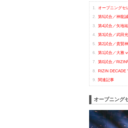
オープニングセ
第5試合／神龍誠 
第4試合／矢地祐介
第3試合／武田光司
第2試合／貴賢神 
第1試合／大雅 v
第0試合／RIZI
RIZIN DECADE 
関連記事
オープニング