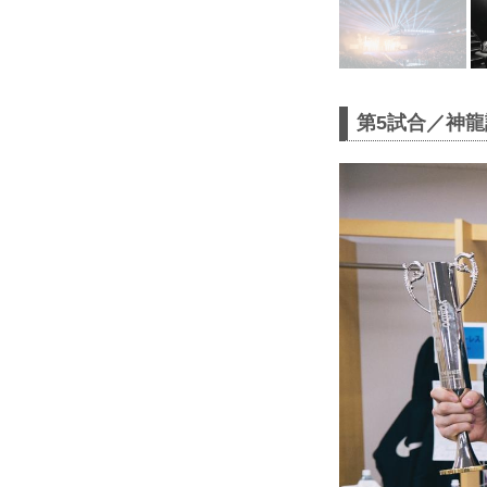
第5試合／神龍誠