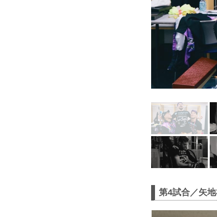
第4試合／矢地祐