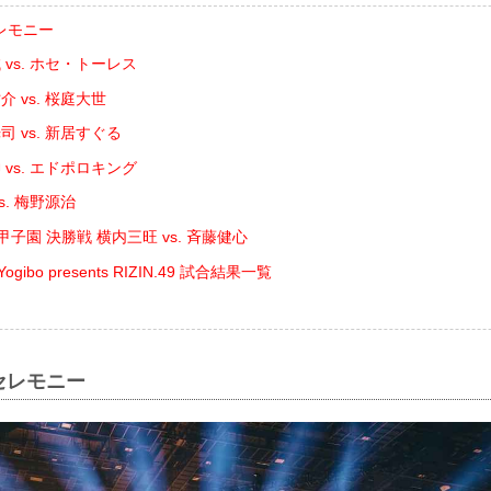
レモニー
vs. ホセ・トーレス
 vs. 桜庭大世
 vs. 新居すぐる
vs. エドポロキング
s. 梅野源治
N甲子園 決勝戦 横内三旺 vs. ⻫藤健心
Yogibo presents RIZIN.49 試合結果一覧
セレモニー