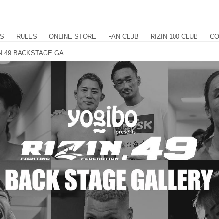
US
RULES
ONLINE STORE
FAN CLUB
RIZIN 100 CLUB
CO
RIZIN DECADE Yogibo presents RIZIN.49 BACKSTAGE GALLERY vol.3