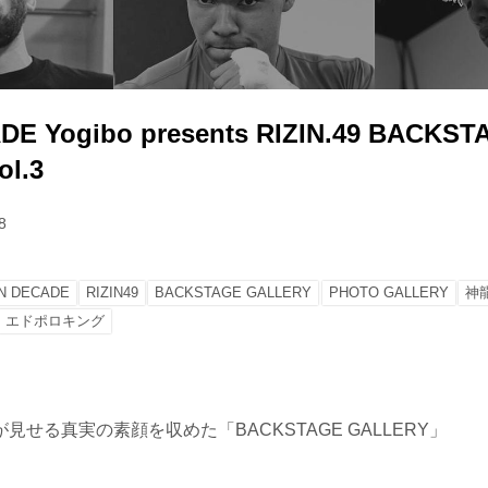
DE Yogibo presents RIZIN.49 BACKST
l.3
8
IN DECADE
RIZIN49
BACKSTAGE GALLERY
PHOTO GALLERY
神
エドポロキング
見せる真実の素顔を収めた「BACKSTAGE GALLERY」