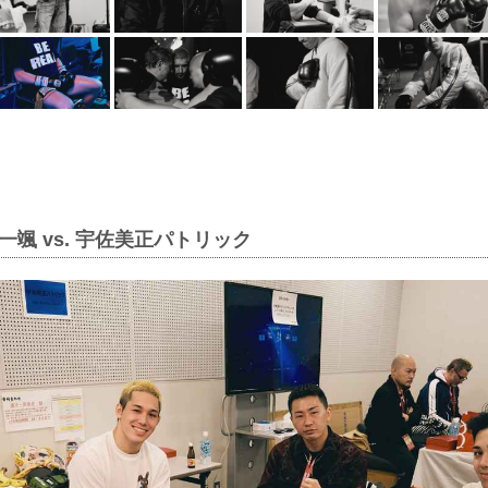
一颯 vs. 宇佐美正パトリック