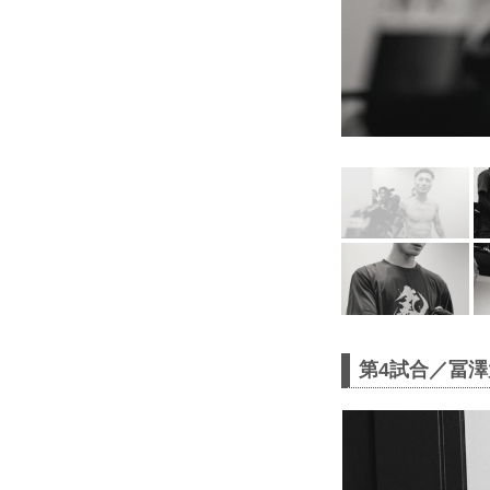
第4試合／冨澤大