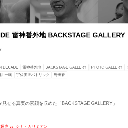
CADE 雷神番外地 BACKSTAGE GALLERY
7
IN DECADE
雷神番外地
BACKSTAGE GALLERY
PHOTO GALLERY
細川一颯
宇佐美正パトリック
野田蒼
見せる真実の素顔を収めた「BACKSTAGE GALLERY」
輝也 vs. シナ・カリミアン