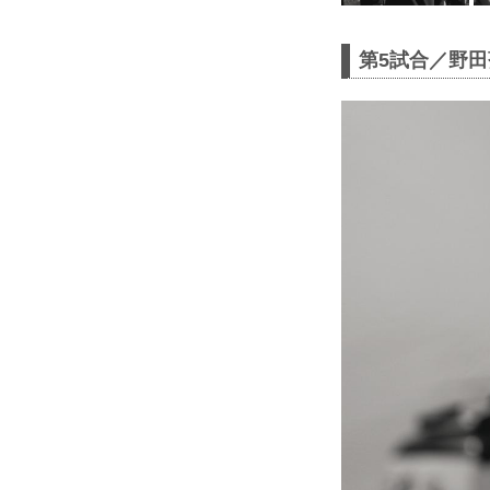
第5試合／野田蒼