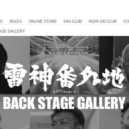
US
RULES
ONLINE STORE
FAN CLUB
RIZIN 100 CLUB
CO
AGE GALLERY