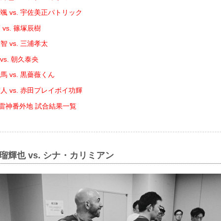
颯 vs. 宇佐美正パトリック
vs. 篠塚辰樹
 vs. 三浦孝太
vs. 朝久泰央
 vs. 黒薔薇くん
人 vs. 赤田プレイボイ功輝
DE 雷神番外地 試合結果一覧
瑠輝也 vs. シナ・カリミアン