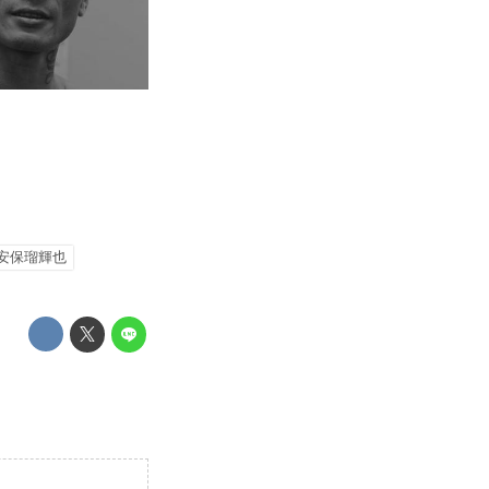
安保瑠輝也