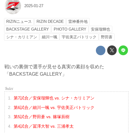
2025-01-27
RIZINニュース
RIZIN DECADE
雷神番外地
BACKSTAGE GALLERY
PHOTO GALLERY
安保瑠輝也
シナ・カリミアン
細川一颯
宇佐美正パトリック
野田蒼
戦いの裏側で選手が見せる真実の素顔を収めた
「BACKSTAGE GALLERY」
第7試合／安保瑠輝也 vs. シナ・カリミアン
第6試合／細川一颯 vs. 宇佐美正パトリック
第5試合／野田蒼 vs. 篠塚辰樹
第4試合／冨澤大智 vs. 三浦孝太