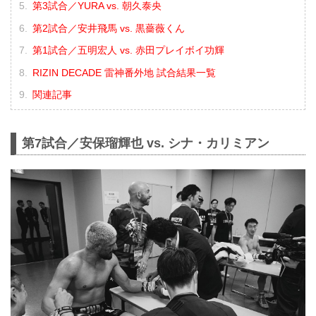
第3試合／YURA vs. 朝久泰央
第2試合／安井飛馬 vs. 黒薔薇くん
第1試合／五明宏人 vs. 赤田プレイボイ功輝
RIZIN DECADE 雷神番外地 試合結果一覧
関連記事
第7試合／安保瑠輝也 vs. シナ・カリミアン