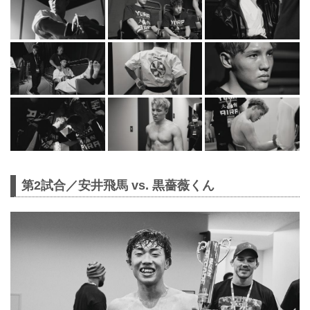
第2試合／安井飛馬 vs. 黒薔薇くん