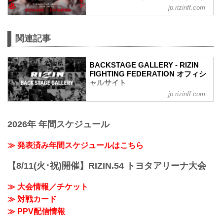
jp.rizinff.com
第7試合／安保瑠輝也 vs. シナ・カリミア
ン
RIZINスタンディングバウト特別ルール：
関連記事
2分 6R（100.0kg）
（WIN）安保瑠輝也 vs. シナ・カリミア
ン（LOSE）
BACKSTAGE GALLERY - RIZIN
6R 2分00秒 判定（3-0）
FIGHTING FEDERATION オフィシ
≫ 試合結果詳細
ャルサイト
第6試合／細川一颯 vs. 宇佐美正パトリッ
ク
jp.rizinff.com
BACKSTAGE GALLERY の記事一覧 - 格
RIZIN オープンフィンガーグローブ キッ
闘技イベント「RIZIN」（ライジン）と
クボクシングルール：3分 3R（77.0kg）
「RIZIN FIGHTING FEDERATION」（ラ
（LOSE）細川一颯 vs. 宇佐美正パトリッ
2026年 年間スケジュール
イジン ファイティング フェデレーショ
ク（WIN）
ン）の情報・加盟団体について発信して
2R 2分59秒 TKO（レフェリーストップ）
いきます。
≫ 発表済み年間スケジュールはこちら
≫ 試合結果詳...
【8/11(火･祝)開催】RIZIN.54 トヨタアリーナ大会
≫ 大会情報／チケット
≫ 対戦カード
≫ PPV配信情報