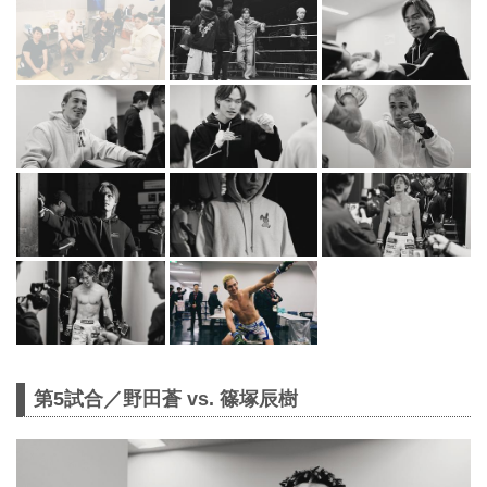
第5試合／野田蒼 vs. 篠塚辰樹