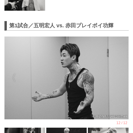
第1試合／五明宏人 vs. 赤田プレイボイ功輝