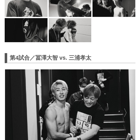
第4試合／冨澤大智 vs. 三浦孝太