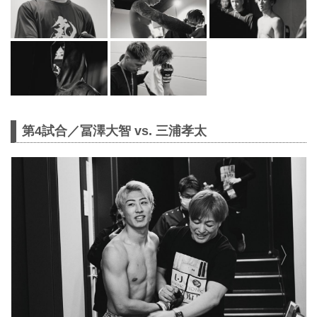
第4試合／冨澤大智 vs. 三浦孝太