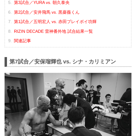
第3試合／YURA vs. 朝久泰央
第2試合／安井飛馬 vs. 黒薔薇くん
第1試合／五明宏人 vs. 赤田プレイボイ功輝
RIZIN DECADE 雷神番外地 試合結果一覧
関連記事
第7試合／安保瑠輝也 vs. シナ・カリミアン