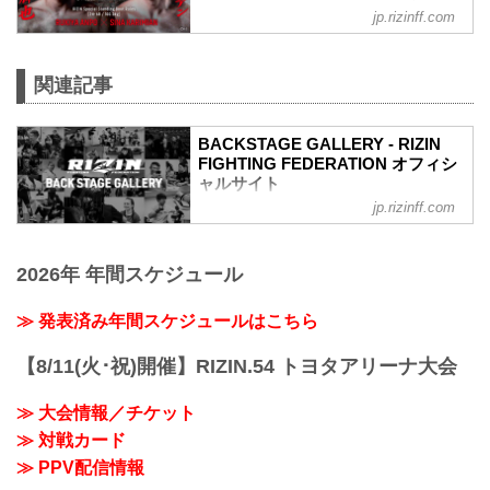
jp.rizinff.com
第7試合／安保瑠輝也 vs. シナ・カリミア
ン
RIZINスタンディングバウト特別ルール：
関連記事
2分 6R（100.0kg）
（WIN）安保瑠輝也 vs. シナ・カリミア
ン（LOSE）
BACKSTAGE GALLERY - RIZIN
6R 2分00秒 判定（3-0）
FIGHTING FEDERATION オフィシ
≫ 試合結果詳細
ャルサイト
第6試合／細川一颯 vs. 宇佐美正パトリッ
ク
jp.rizinff.com
BACKSTAGE GALLERY の記事一覧 - 格
RIZIN オープンフィンガーグローブ キッ
闘技イベント「RIZIN」（ライジン）と
クボクシングルール：3分 3R（77.0kg）
「RIZIN FIGHTING FEDERATION」（ラ
（LOSE）細川一颯 vs. 宇佐美正パトリッ
2026年 年間スケジュール
イジン ファイティング フェデレーショ
ク（WIN）
ン）の情報・加盟団体について発信して
2R 2分59秒 TKO（レフェリーストップ）
いきます。
≫ 発表済み年間スケジュールはこちら
≫ 試合結果詳...
【8/11(火･祝)開催】RIZIN.54 トヨタアリーナ大会
≫ 大会情報／チケット
≫ 対戦カード
≫ PPV配信情報