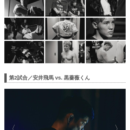
第2試合／安井飛馬 vs. 黒薔薇くん