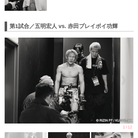
第1試合／五明宏人 vs. 赤田プレイボイ功輝