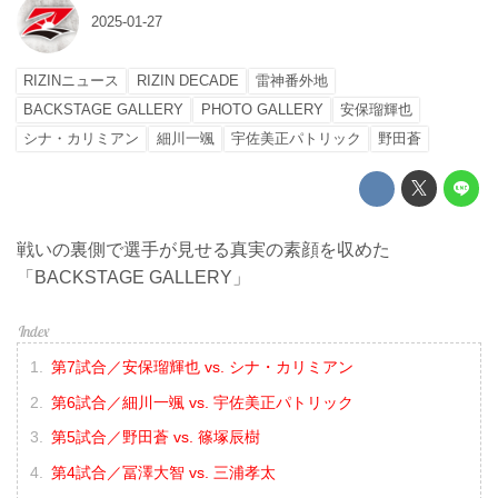
2025-01-27
RIZINニュース
RIZIN DECADE
雷神番外地
BACKSTAGE GALLERY
PHOTO GALLERY
安保瑠輝也
シナ・カリミアン
細川一颯
宇佐美正パトリック
野田蒼
戦いの裏側で選手が見せる真実の素顔を収めた
「BACKSTAGE GALLERY」
第7試合／安保瑠輝也 vs. シナ・カリミアン
第6試合／細川一颯 vs. 宇佐美正パトリック
第5試合／野田蒼 vs. 篠塚辰樹
第4試合／冨澤大智 vs. 三浦孝太