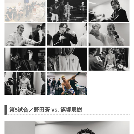
第5試合／野田蒼 vs. 篠塚辰樹