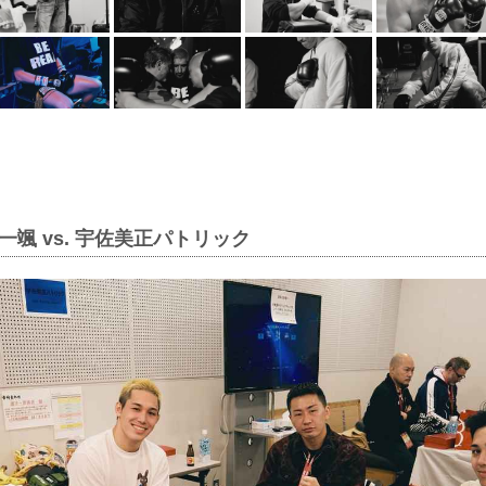
一颯 vs. 宇佐美正パトリック