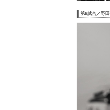
第5試合／野田蒼