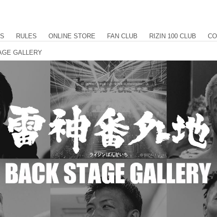
US
RULES
ONLINE STORE
FAN CLUB
RIZIN 100 CLUB
CO
AGE GALLERY