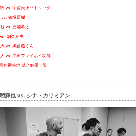
颯 vs. 宇佐美正パトリック
vs. 篠塚辰樹
 vs. 三浦孝太
vs. 朝久泰央
 vs. 黒薔薇くん
人 vs. 赤田プレイボイ功輝
DE 雷神番外地 試合結果一覧
瑠輝也 vs. シナ・カリミアン