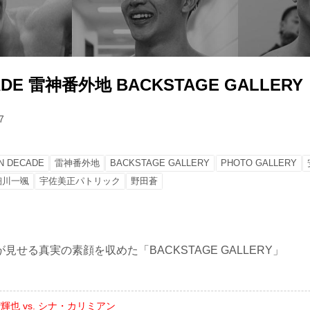
CADE 雷神番外地 BACKSTAGE GALLERY
7
IN DECADE
雷神番外地
BACKSTAGE GALLERY
PHOTO GALLERY
細川一颯
宇佐美正パトリック
野田蒼
見せる真実の素顔を収めた「BACKSTAGE GALLERY」
輝也 vs. シナ・カリミアン