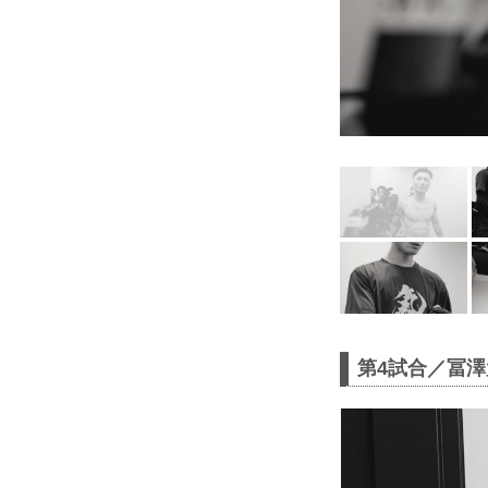
第4試合／冨澤大