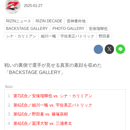
2025-01-27
RIZINニュース
RIZIN DECADE
雷神番外地
BACKSTAGE GALLERY
PHOTO GALLERY
安保瑠輝也
シナ・カリミアン
細川一颯
宇佐美正パトリック
野田蒼
戦いの裏側で選手が見せる真実の素顔を収めた
「BACKSTAGE GALLERY」
第7試合／安保瑠輝也 vs. シナ・カリミアン
第6試合／細川一颯 vs. 宇佐美正パトリック
第5試合／野田蒼 vs. 篠塚辰樹
第4試合／冨澤大智 vs. 三浦孝太