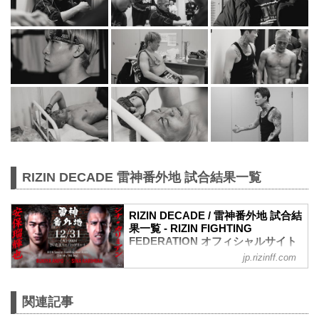
RIZIN DECADE 雷神番外地 試合結果一覧
RIZIN DECADE / 雷神番外地 試合結
果一覧 - RIZIN FIGHTING
FEDERATION オフィシャルサイト
jp.rizinff.com
第7試合／安保瑠輝也 vs. シナ・カリミア
ン
RIZINスタンディングバウト特別ルール：
関連記事
2分 6R（100.0kg）
（WIN）安保瑠輝也 vs. シナ・カリミア