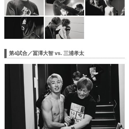
第4試合／冨澤大智 vs. 三浦孝太