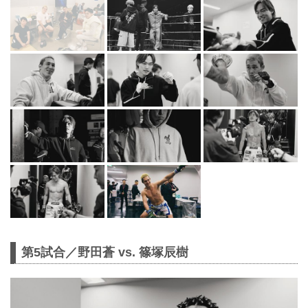
第5試合／野田蒼 vs. 篠塚辰樹