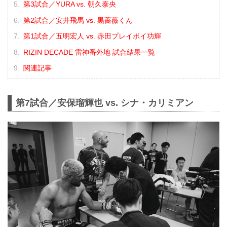
第3試合／YURA vs. 朝久泰央
第2試合／安井飛馬 vs. 黒薔薇くん
第1試合／五明宏人 vs. 赤田プレイボイ功輝
RIZIN DECADE 雷神番外地 試合結果一覧
関連記事
第7試合／安保瑠輝也 vs. シナ・カリミアン