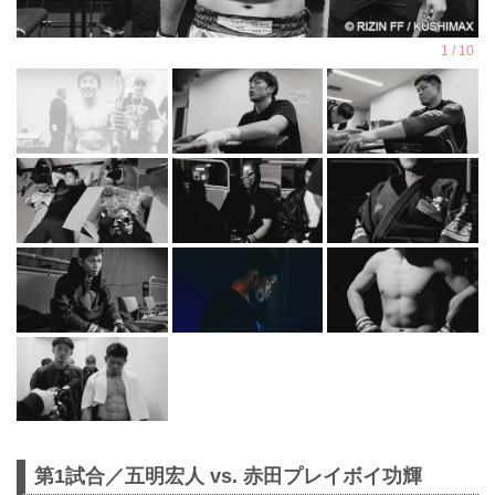
第1試合／五明宏人 vs. 赤田プレイボイ功輝