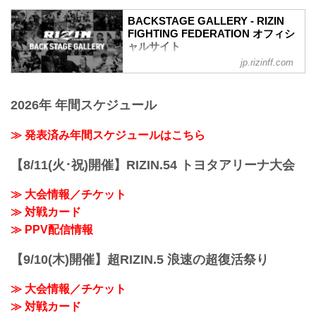
ン（LOSE）
BACKSTAGE GALLERY - RIZIN
6R 2分00秒 判定（3-0）
FIGHTING FEDERATION オフィシ
≫ 試合結果詳細
ャルサイト
第6試合／細川一颯 vs. 宇佐美正パトリッ
ク
jp.rizinff.com
BACKSTAGE GALLERY の記事一覧 - 格
RIZIN オープンフィンガーグローブ キッ
闘技イベント「RIZIN」（ライジン）と
クボクシングルール：3分 3R（77.0kg）
「RIZIN FIGHTING FEDERATION」（ラ
（LOSE）細川一颯 vs. 宇佐美正パトリッ
2026年 年間スケジュール
イジン ファイティング フェデレーショ
ク（WIN）
ン）の情報・加盟団体について発信して
2R 2分59秒 TKO（レフェリーストップ）
いきます。
≫ 発表済み年間スケジュールはこちら
≫ 試合結果詳...
【8/11(火･祝)開催】RIZIN.54 トヨタアリーナ大会
≫ 大会情報／チケット
≫ 対戦カード
≫ PPV配信情報
【9/10(木)開催】超RIZIN.5 浪速の超復活祭り
≫ 大会情報／チケット
≫ 対戦カード