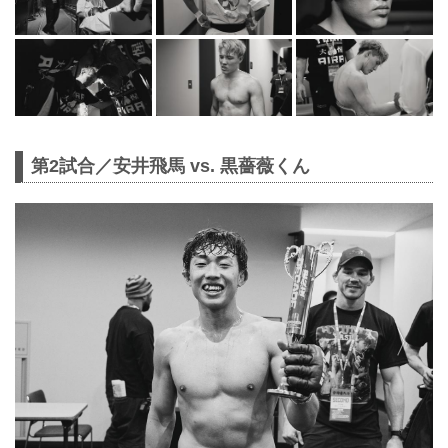
第2試合／安井飛馬 vs. 黒薔薇くん