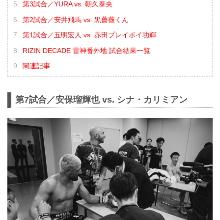
第3試合／YURA vs. 朝久泰央
第2試合／安井飛馬 vs. 黒薔薇くん
第1試合／五明宏人 vs. 赤田プレイボイ功輝
RIZIN DECADE 雷神番外地 試合結果一覧
関連記事
第7試合／安保瑠輝也 vs. シナ・カリミアン