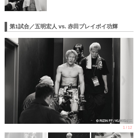
第1試合／五明宏人 vs. 赤田プレイボイ功輝