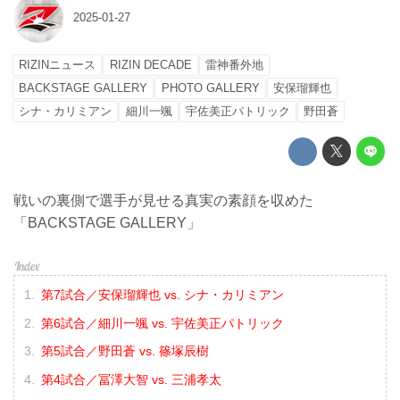
2025-01-27
RIZINニュース
RIZIN DECADE
雷神番外地
BACKSTAGE GALLERY
PHOTO GALLERY
安保瑠輝也
シナ・カリミアン
細川一颯
宇佐美正パトリック
野田蒼
戦いの裏側で選手が見せる真実の素顔を収めた
「BACKSTAGE GALLERY」
第7試合／安保瑠輝也 vs. シナ・カリミアン
第6試合／細川一颯 vs. 宇佐美正パトリック
第5試合／野田蒼 vs. 篠塚辰樹
第4試合／冨澤大智 vs. 三浦孝太