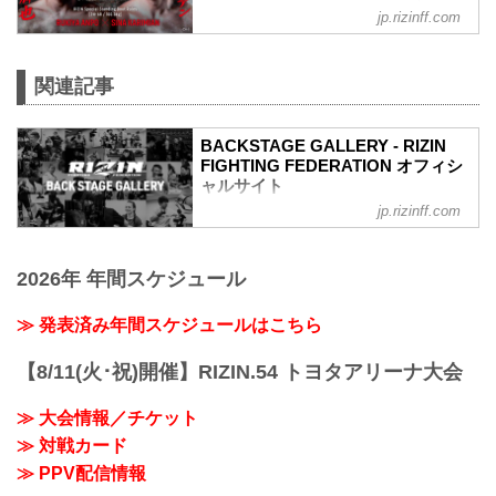
jp.rizinff.com
第7試合／安保瑠輝也 vs. シナ・カリミア
ン
RIZINスタンディングバウト特別ルール：
関連記事
2分 6R（100.0kg）
（WIN）安保瑠輝也 vs. シナ・カリミア
ン（LOSE）
BACKSTAGE GALLERY - RIZIN
6R 2分00秒 判定（3-0）
FIGHTING FEDERATION オフィシ
≫ 試合結果詳細
ャルサイト
第6試合／細川一颯 vs. 宇佐美正パトリッ
ク
jp.rizinff.com
BACKSTAGE GALLERY の記事一覧 - 格
RIZIN オープンフィンガーグローブ キッ
闘技イベント「RIZIN」（ライジン）と
クボクシングルール：3分 3R（77.0kg）
「RIZIN FIGHTING FEDERATION」（ラ
（LOSE）細川一颯 vs. 宇佐美正パトリッ
2026年 年間スケジュール
イジン ファイティング フェデレーショ
ク（WIN）
ン）の情報・加盟団体について発信して
2R 2分59秒 TKO（レフェリーストップ）
いきます。
≫ 発表済み年間スケジュールはこちら
≫ 試合結果詳...
【8/11(火･祝)開催】RIZIN.54 トヨタアリーナ大会
≫ 大会情報／チケット
≫ 対戦カード
≫ PPV配信情報