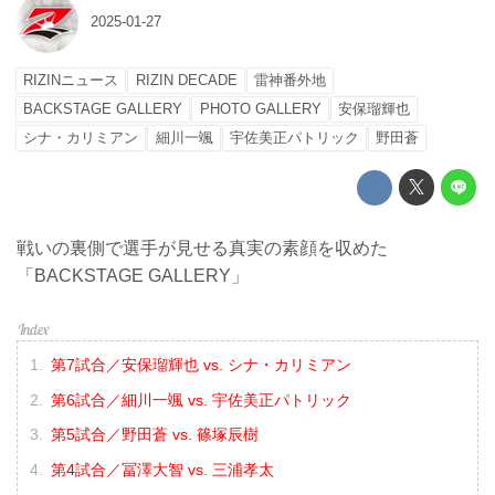
2025-01-27
RIZINニュース
RIZIN DECADE
雷神番外地
BACKSTAGE GALLERY
PHOTO GALLERY
安保瑠輝也
シナ・カリミアン
細川一颯
宇佐美正パトリック
野田蒼
戦いの裏側で選手が見せる真実の素顔を収めた
「BACKSTAGE GALLERY」
第7試合／安保瑠輝也 vs. シナ・カリミアン
第6試合／細川一颯 vs. 宇佐美正パトリック
第5試合／野田蒼 vs. 篠塚辰樹
第4試合／冨澤大智 vs. 三浦孝太