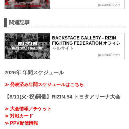
jp.rizinff.com
第7試合／安保瑠輝也 vs. シナ・カリミア
ン
RIZINスタンディングバウト特別ルール：
関連記事
2分 6R（100.0kg）
（WIN）安保瑠輝也 vs. シナ・カリミア
ン（LOSE）
BACKSTAGE GALLERY - RIZIN
6R 2分00秒 判定（3-0）
FIGHTING FEDERATION オフィシ
≫ 試合結果詳細
ャルサイト
第6試合／細川一颯 vs. 宇佐美正パトリッ
ク
jp.rizinff.com
BACKSTAGE GALLERY の記事一覧 - 格
RIZIN オープンフィンガーグローブ キッ
闘技イベント「RIZIN」（ライジン）と
クボクシングルール：3分 3R（77.0kg）
「RIZIN FIGHTING FEDERATION」（ラ
（LOSE）細川一颯 vs. 宇佐美正パトリッ
2026年 年間スケジュール
イジン ファイティング フェデレーショ
ク（WIN）
ン）の情報・加盟団体について発信して
2R 2分59秒 TKO（レフェリーストップ）
いきます。
≫ 発表済み年間スケジュールはこちら
≫ 試合結果詳...
【8/11(火･祝)開催】RIZIN.54 トヨタアリーナ大会
≫ 大会情報／チケット
≫ 対戦カード
≫ PPV配信情報