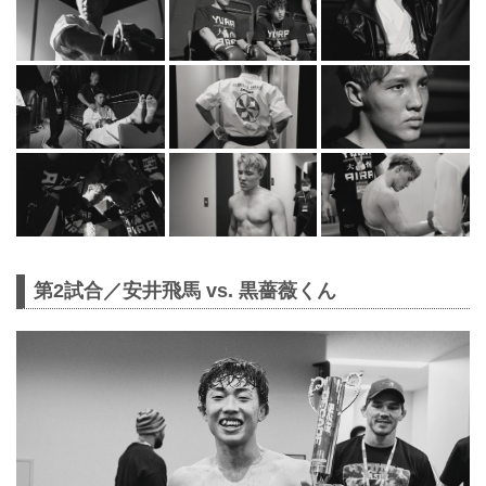
第2試合／安井飛馬 vs. 黒薔薇くん