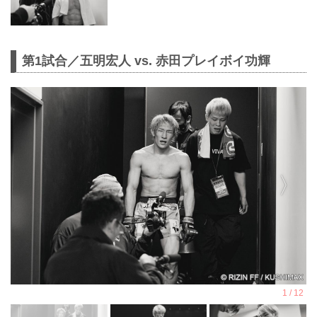
第1試合／五明宏人 vs. 赤田プレイボイ功輝