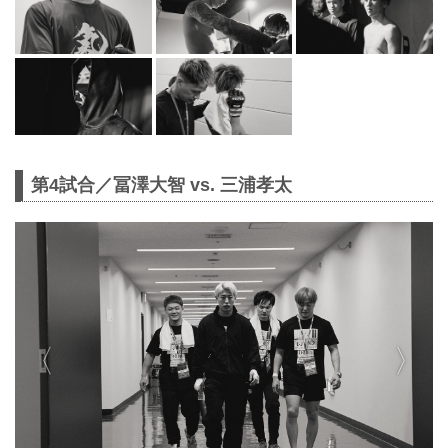
第4試合／冨澤大智 vs. 三浦孝太