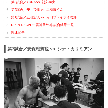
第3試合／YURA vs. 朝久泰央
第2試合／安井飛馬 vs. 黒薔薇くん
第1試合／五明宏人 vs. 赤田プレイボイ功輝
RIZIN DECADE 雷神番外地 試合結果一覧
関連記事
第7試合／安保瑠輝也 vs. シナ・カリミアン