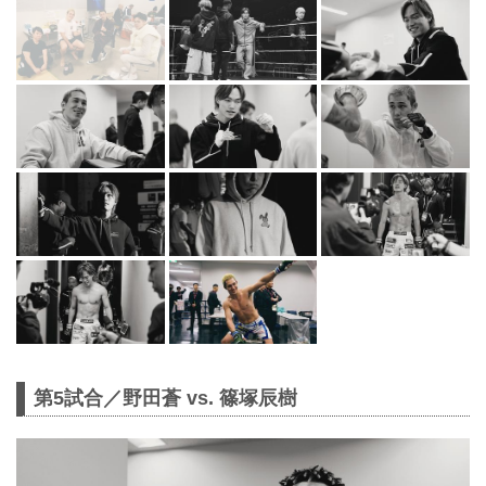
第5試合／野田蒼 vs. 篠塚辰樹