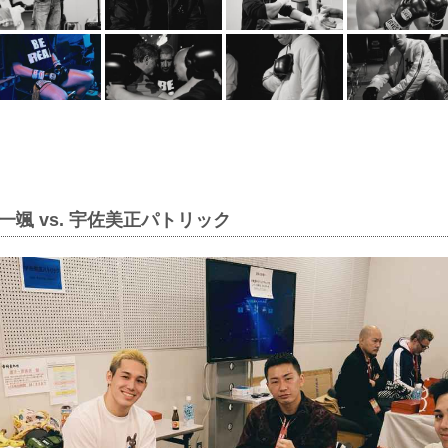
一颯 vs. 宇佐美正パトリック