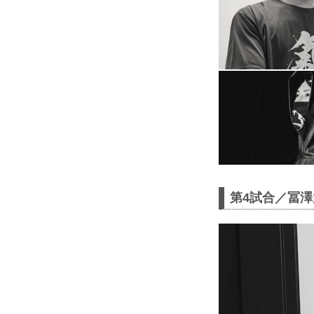
第4試合／冨澤大