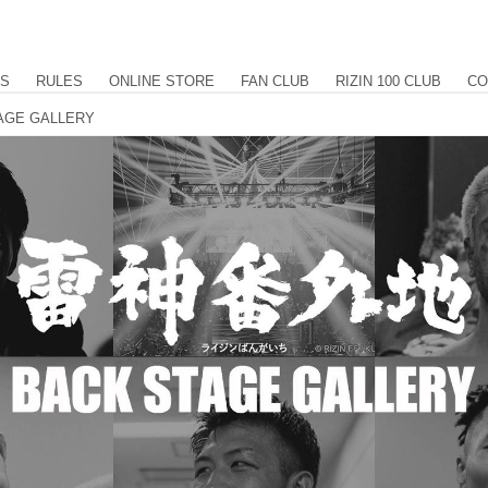
US
RULES
ONLINE STORE
FAN CLUB
RIZIN 100 CLUB
CO
AGE GALLERY