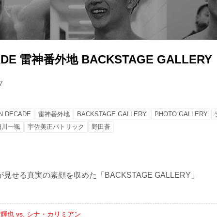
CADE 雷神番外地 BACKSTAGE GALLERY
7
IN DECADE
雷神番外地
BACKSTAGE GALLERY
PHOTO GALLERY
細川一颯
宇佐美正パトリック
野田蒼
見せる真実の素顔を収めた「BACKSTAGE GALLERY」
輝也 vs. シナ・カリミアン