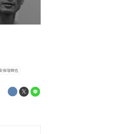
安保瑠輝也