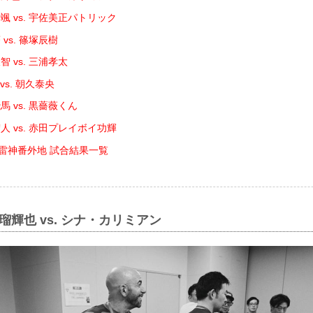
颯 vs. 宇佐美正パトリック
vs. 篠塚辰樹
 vs. 三浦孝太
vs. 朝久泰央
 vs. 黒薔薇くん
人 vs. 赤田プレイボイ功輝
DE 雷神番外地 試合結果一覧
瑠輝也 vs. シナ・カリミアン